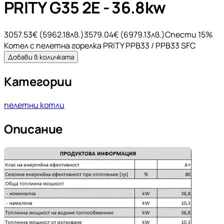
PRITY G35 2E - 36.8kw
3057.53
€ (
5962.18
лв.)
3579.04
€ (
6979.13
лв.)
Спести
15
%
Котел с пелетна горелка PRITY PPB33 / PPB33 SFC
Добави в количката
Категории
пелетни котли
Описание