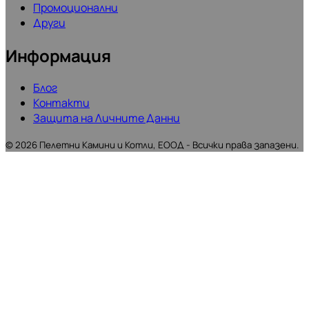
Промоционални
Други
Информация
Блог
Контакти
Защита на Личните Данни
©
2026
Пелетни Камини и Котли, ЕООД - Всички права запазени.