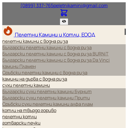
Нашият телефонен номер.
Нашият и
(0899) 337-765
peletnikamini@gmail.com
Пелетни Камини и Котли, ЕООД
пелетни камини с водна риза
Български пелетни камини с водна риза
Български пелетни камини с водна риза BURNiT
Български пелетни камини с водна риза Da Vinci
камини Пламен
Сръбски пелетни камини с водна риза
камини на дърва с водна риза
сухи пелетни камини
Български сухи пелетни камини Бурнит
Български сухи пелетни камини Прити
Сръбски сухи пелетни камини алфа плам
котли на твърдо гориво
пелетни котли
готварски печки