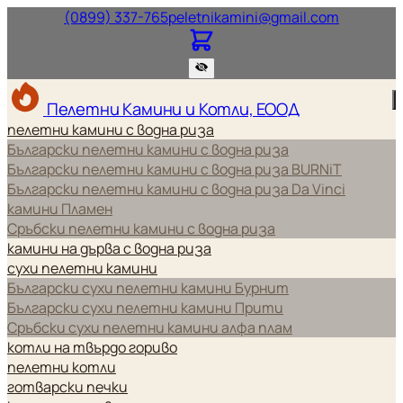
Нашият телефонен номер.
Нашият и
(0899) 337-765
peletnikamini@gmail.com
Пелетни Камини и Котли, ЕООД
пелетни камини с водна риза
Български пелетни камини с водна риза
Български пелетни камини с водна риза BURNiT
Български пелетни камини с водна риза Da Vinci
камини Пламен
Сръбски пелетни камини с водна риза
камини на дърва с водна риза
сухи пелетни камини
Български сухи пелетни камини Бурнит
Български сухи пелетни камини Прити
Сръбски сухи пелетни камини алфа плам
котли на твърдо гориво
пелетни котли
готварски печки