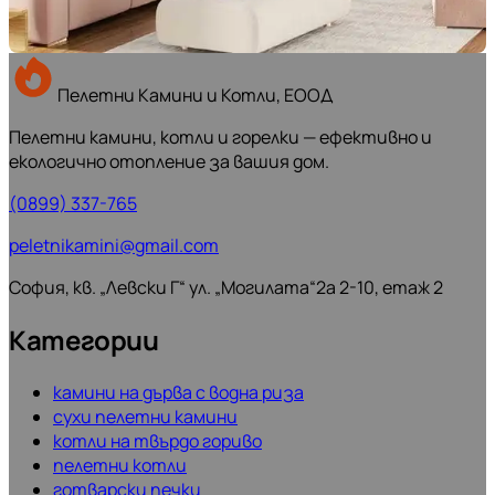
Пелетни Камини и Котли, ЕООД
Пелетни камини, котли и горелки — ефективно и
екологично отопление за вашия дом.
(0899) 337-765
peletnikamini@gmail.com
София, кв. „Левски Г“ ул. „Могилата“2а 2-10, етаж 2
Категории
камини на дърва с водна риза
сухи пелетни камини
котли на твърдо гориво
пелетни котли
готварски печки