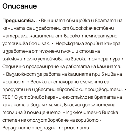
Описание
Предимства:
. •Външната облицовка и вратата на
камината са изработени от висококачествени
материали защитени от високо-температурно
устойчива боя и лак. • Неръждаема горивна камера
изработена от чугунени плочи и стомана
изключително устойчиви на висока температура •
Седмично програмиране на работата на камината.
• Възможност за работа на камината при 5 нива на
мощност. • Всички инсталирани елементи са
продукти на известни европейски производители. •
700 ° C устойчиво керамично стъкло на вратата на
камината и видим пламък, внасящ допълнителна
топлина в помещението. • Изключително Висока
степен на оползотворяване на горивото •
Вградените предпазни термостати