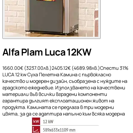
Alfa Plam Luca 12KW
1660.00
€ (
3237.00
лв.)
2405.12
€ (
4689.98
лв.)
Спести
31
%
LUCA 12 kw Суха Пелетна Камина с първокласно
качество и модерен дизайн, съобразена с нуждите на
градското ежедневие. Използването на качествени
материали във всички вградени компоненти
гарантира дългият експлоатационен живот на
продукта. Камината се предлага в три модерни
цвята, за да се адаптира напълно към всяка модерна