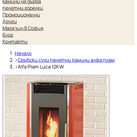
камини на дърва
пелетни горелки
Промоционални
Други
Магазин в София
Блог
Контакти
Начало
›
Сръбски сухи пелетни камини алфа плам
›
Alfa Plam Luca 12KW