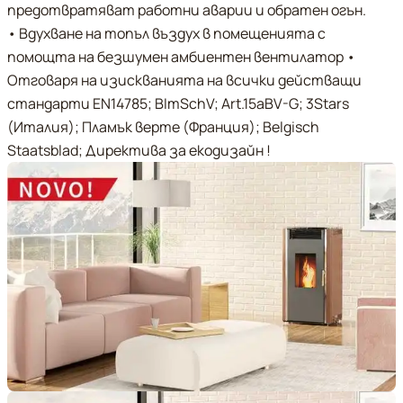
предотвратяват работни аварии и обратен огън.
• Вдухване на топъл въздух в помещенията с
помощта на безшумен амбиентен вентилатор •
Отговаря на изискванията на всички действащи
стандарти EN14785; BImSchV; Art.15aBV-G; 3Stars
(Италия); Пламък верте (Франция); Belgisch
Staatsblad; Директива за екодизайн !