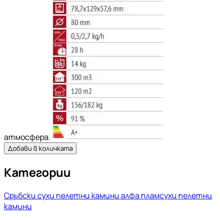
атмосфера.
Добави в количката
Категории
Сръбски сухи пелетни камини алфа плам
сухи пелетни
камини