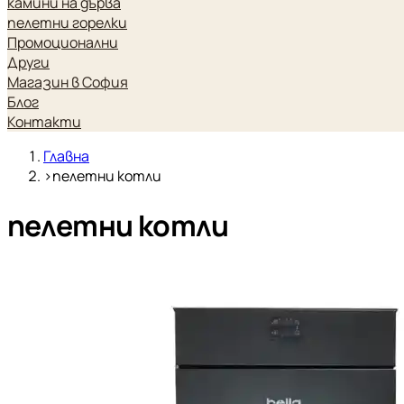
камини на дърва
пелетни горелки
Промоционални
Други
Магазин в София
Блог
Контакти
Главна
›
пелетни котли
пелетни котли