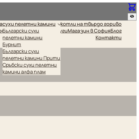
за
сухи пелетни камини
котли на твърдо гориво
релки
Български сухи
Промоционални
Други
Магазин в София
Блог
пелетни камини
Контакти
Бурнит
Български сухи
пелетни камини Прити
Сръбски сухи пелетни
камини алфа плам