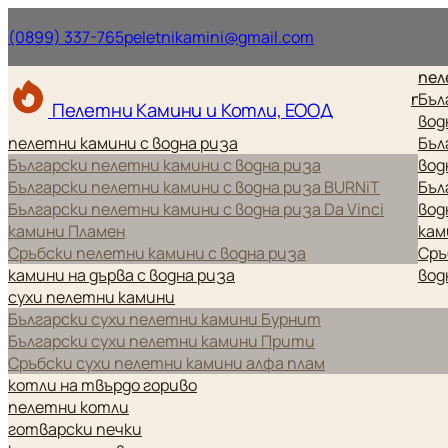
Нашият телефонен номер.
Нашият имейл ад
(0899) 337-765
peletnikamini@gmail.com
пел
пел
Бъл
Пелетни Камини и Котли, ЕООД
вод
пелетни камини с водна риза
Бъл
Български пелетни камини с водна риза
вод
Български пелетни камини с водна риза BURNiT
Бъл
Български пелетни камини с водна риза Da Vinci
вод
камини Пламен
кам
Сръбски пелетни камини с водна риза
Сръ
камини на дърва с водна риза
вод
сухи пелетни камини
Български сухи пелетни камини Бурнит
Български сухи пелетни камини Прити
Сръбски сухи пелетни камини алфа плам
котли на твърдо гориво
пелетни котли
готварски печки