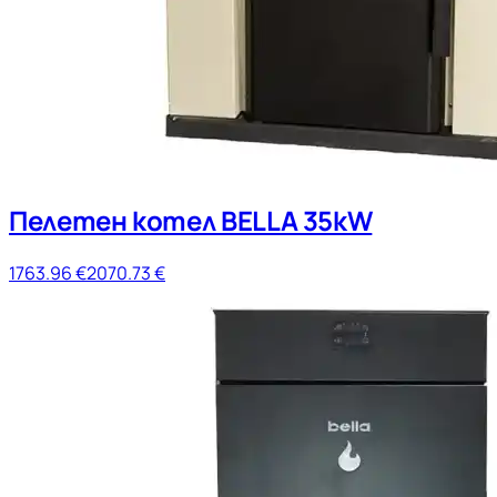
Пелетен котел BELLA 35kW
1763.96
€
2070.73
€