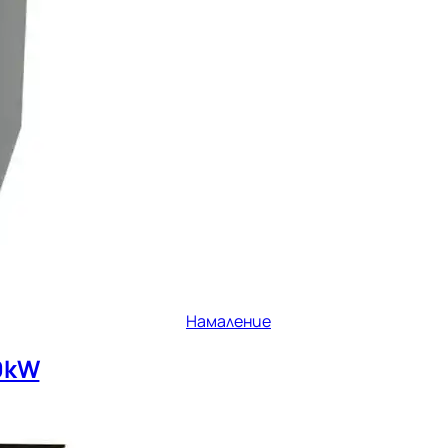
Намаление
0kW