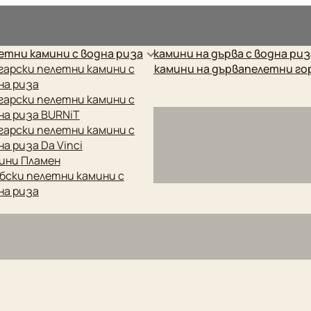
рес.
етни камини с водна риза
камини на дърва с водна ри
етни котли
гарски пелетни камини с
готварски печки
камини на дърва
пелетни го
на риза
гарски пелетни камини с
на риза BURNiT
гарски пелетни камини с
на риза Da Vinci
ини Пламен
бски пелетни камини с
на риза