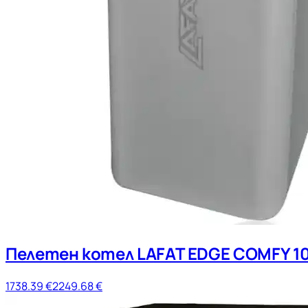
Пелетен котел LAFAT EDGE COMFY 1
1738.39
€
2249.68
€