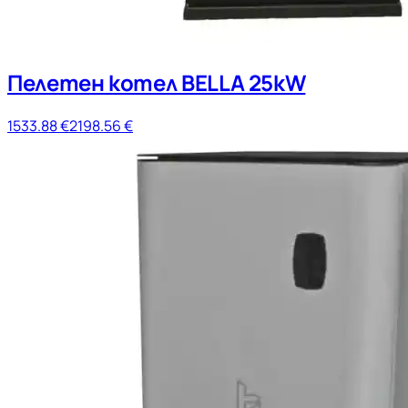
Пелетен котел BELLA 25kW
1533.88
€
2198.56
€