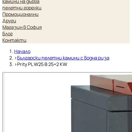
камини на дърва
пелетни горелки
Промоционални
Други
Магазин в София
Блог
Контакти
Начало
›
Български пелетни камини с водна риза
›
Prity PL W25 B 25+2 KW