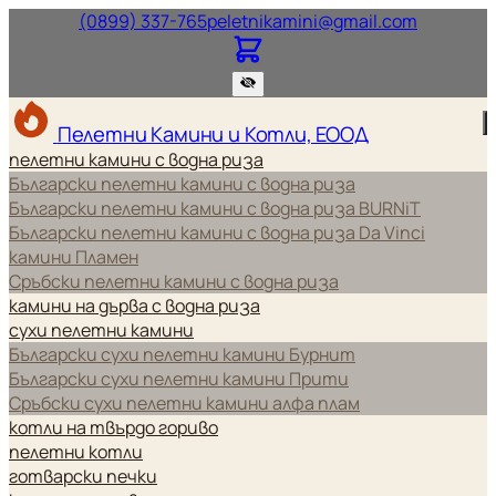
Нашият телефонен номер.
Нашият и
(0899) 337-765
peletnikamini@gmail.com
Пелетни Камини и Котли, ЕООД
пелетни камини с водна риза
Български пелетни камини с водна риза
Български пелетни камини с водна риза BURNiT
Български пелетни камини с водна риза Da Vinci
камини Пламен
Сръбски пелетни камини с водна риза
камини на дърва с водна риза
сухи пелетни камини
Български сухи пелетни камини Бурнит
Български сухи пелетни камини Прити
Сръбски сухи пелетни камини алфа плам
котли на твърдо гориво
пелетни котли
готварски печки