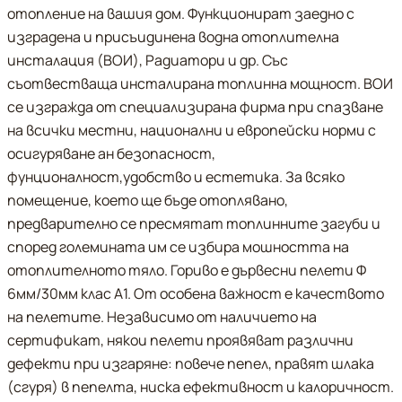
отопление на вашия дом. Функционират заедно с
изградена и присъидинена водна отоплителна
инсталация (ВОИ), Радиатори и др. Със
съотвестваща инсталирана топлинна мощност. ВОИ
се изгражда от специализирана фирма при спазване
на всички местни, национални и европейски норми с
осигуряване ан безопасност,
фунционалност,удобство и естетика. За всяко
помещение, което ще бъде отоплявано,
предварително се пресмятат топлинните загуби и
според големината им се избира мошността на
отоплителното тяло. Гориво е дървесни пелети Ф
6мм/30мм клас А1. От особена важност е качеството
на пелетите. Независимо от наличието на
сертификат, някои пелети проявяват различни
дефекти при изгаряне: повече пепел, правят шлака
(сгуря) в пепелта, ниска ефективност и калоричност.