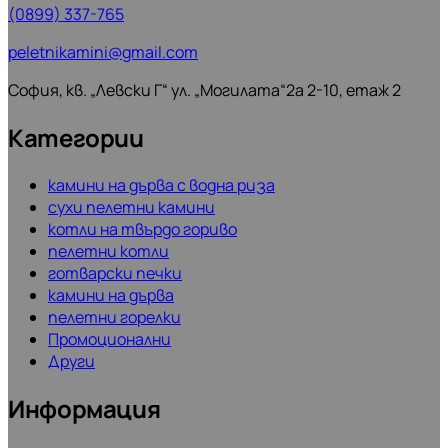
(0899) 337-765
peletnikamini@gmail.com
София, кв. „Левски Г“ ул. „Могилата“2а 2-10, етаж 2
Категории
камини на дърва с водна риза
сухи пелетни камини
котли на твърдо гориво
пелетни котли
готварски печки
камини на дърва
пелетни горелки
Промоционални
Други
Информация