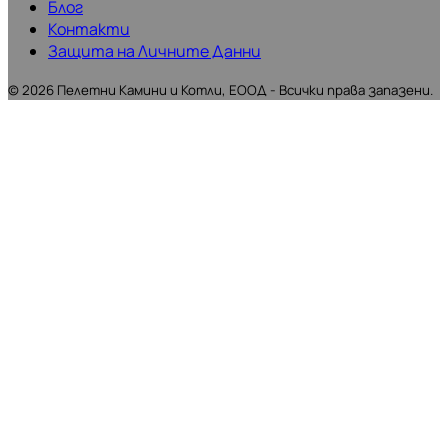
Блог
Контакти
Защита на Личните Данни
©
2026
Пелетни Камини и Котли, ЕООД - Всички права запазени.