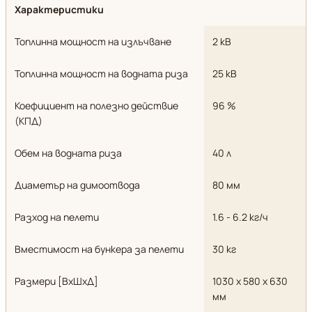
Характеристики
Топлинна мощност на излъчване
2 кВ
Топлинна мощност на водната риза
25 кВ
Коефициент на полезно действие
96 %
(КПД)
Обем на водната риза
40 л
Диаметър на димоотвода
80 мм
Разход на пелети
1.6 - 6.2 кг/ч
Вместимост на бункера за пелети
30 кг
Размери [ВxШxД]
1030 х 580 х 630
мм