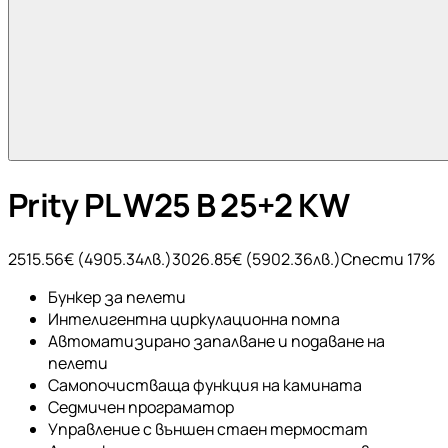
Prity PL W25 B 25+2 KW
2515.56
€ (
4905.34
лв.)
3026.85
€ (
5902.36
лв.)
Спести
17
%
Бункер за пелети
Интелигентна циркулационна помпа
Автоматизирано запалване и подаване на
пелети
Самопочистваща функция на камината
Седмичен програматор
Управление с външен стаен термостат