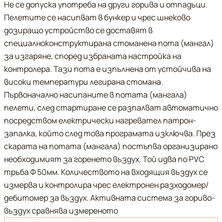
Не се допуска употреба на други горива и отпадъци.
Пелетите се насипват в бункер и чрес шнеково
дозиращо устройство се доставят в
специалноконструктирана стоманена пота (мангал)
за изгаряне, според избраната настройка на
контролера. Тази пота е изпълнена от устойчива на
високи температури легирана стомана.
Първоначално насипаните в потата (мангала)
пелети, след стартиране се разпалват автоматично
посредством електрически нагревател патрон-
запалка, който след това програмата изключва. През
скарата на потата (мангала) постъпва организирано
необходимият за горенето въздух. Той идва по PVC
тръба Ф 50мм. Количеството на входящия въздух се
измерва и контролира чрес електронен разходомер/
дебитомер за въздух. Активната система за гориво-
въздух сравнява измереното