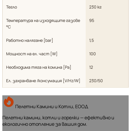
Тегло
230 кг
Температура на изходящите газове
95
°С
Работно налягане [bar]
1,5
Мощност на ел. част [W]
100
Необходима тяга на комина [Pa]
12
Ел. захранване /консумация [V/Hz/W]
230/50
Пелетни Камини и Котли, ЕООД
Пелетни камини, котли и горелки — ефективно и
екологично отопление за вашия дом.