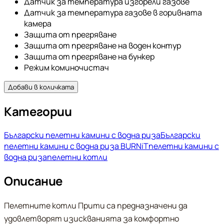
Датчик за температура изгорели газове
Датчик за температура газове в горивната
камера
Защита от прегряване
Защита от прегряване на воден контур
Защита от прегряване на бункер
Режим коминочистач
Добави в количката
Категории
Български пелетни камини с водна риза
Български
пелетни камини с водна риза BURNiT
пелетни камини с
водна риза
пелетни котли
Описание
Пелетните котли Прити са предназначени да
удовлетворят изискванията за комфортно