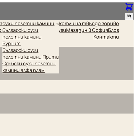
за
сухи пелетни камини
котли на твърдо гориво
релки
Български сухи
Промоционални
Други
Магазин в София
Блог
пелетни камини
Контакти
Бурнит
Български сухи
пелетни камини Прити
Сръбски сухи пелетни
камини алфа плам