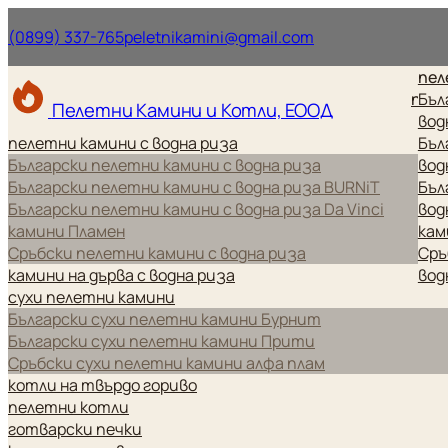
Нашият телефонен номер.
Нашият имейл ад
(0899) 337-765
peletnikamini@gmail.com
пел
пел
Бъл
Пелетни Камини и Котли, ЕООД
вод
пелетни камини с водна риза
Бъл
Български пелетни камини с водна риза
вод
Български пелетни камини с водна риза BURNiT
Бъл
Български пелетни камини с водна риза Da Vinci
вод
камини Пламен
кам
Сръбски пелетни камини с водна риза
Сръ
камини на дърва с водна риза
вод
сухи пелетни камини
Български сухи пелетни камини Бурнит
Български сухи пелетни камини Прити
Сръбски сухи пелетни камини алфа плам
котли на твърдо гориво
пелетни котли
готварски печки