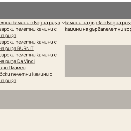
рес.
етни камини с водна риза
камини на дърва с водна ри
етни котли
гарски пелетни камини с
готварски печки
камини на дърва
пелетни го
на риза
гарски пелетни камини с
на риза BURNiT
гарски пелетни камини с
на риза Da Vinci
ини Пламен
бски пелетни камини с
на риза