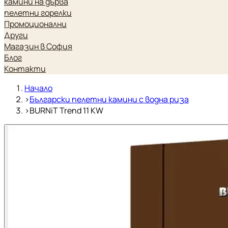
камини на дърва
пелетни горелки
Промоционални
Други
Магазин в София
Блог
Контакти
Начало
›
Български пелетни камини с водна риза
›
BURNiT Trend 11 KW