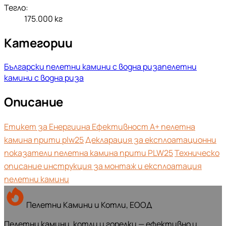
Тегло:
175.000
кг
Категории
Български пелетни камини с водна риза
пелетни
камини с водна риза
Описание
Етикет за Енергиина Ефективност А+ пелетна
камина прити plw25
Декларация за експлоатационни
показатели пелетна камина прити PLW25
Техническо
описание инструкция за монтаж и експлоатация
пелетни камини
Пелетни Камини и Котли, ЕООД
Пелетни камини, котли и горелки — ефективно и