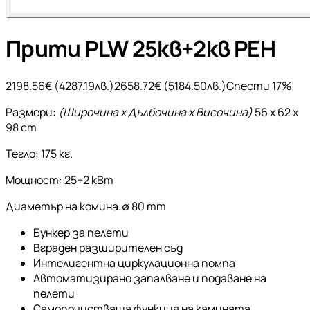
Прити PLW 25кв+2кв PEH
2198.56
€ (
4287.19
лв.)
2658.72
€ (
5184.50
лв.)
Спести
17
%
Размери:
(Широчина x Дълбочина x Височина)
56 x 62 x
98 cm
Тегло: 175 кг.
Мощност: 25+2 кВт
Диаметър на комина:∅ 80 mm
Бункер за пелети
Вграден разширителен съд
Интелигентна циркулационна помпа
Автоматизирано запалване и подаване на
пелети
Самопочистваща функция на камината