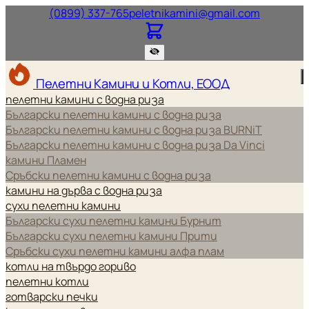
Нашият телефонен номер.
Нашият и
(0899) 337-765
peletnikamini@gmail.com
Пелетни Камини и Котли, ЕООД
пелетни камини с водна риза
Български пелетни камини с водна риза
Български пелетни камини с водна риза BURNiT
Български пелетни камини с водна риза Da Vinci
камини Пламен
Сръбски пелетни камини с водна риза
камини на дърва с водна риза
сухи пелетни камини
Български сухи пелетни камини Бурнит
Български сухи пелетни камини Прити
Сръбски сухи пелетни камини алфа плам
котли на твърдо гориво
пелетни котли
готварски печки