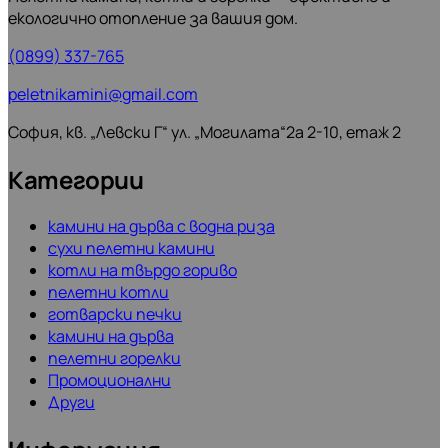
екологично отопление за вашия дом.
(0899) 337-765
peletnikamini@gmail.com
София, кв. „Левски Г“ ул. „Могилата“2а 2-10, етаж 2
Категории
камини на дърва с водна риза
сухи пелетни камини
котли на твърдо гориво
пелетни котли
готварски печки
камини на дърва
пелетни горелки
Промоционални
Други