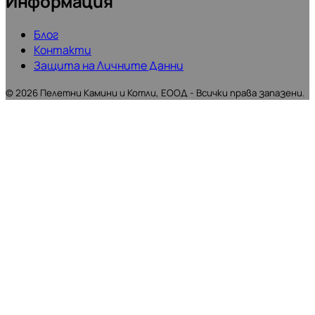
Информация
Блог
Контакти
Защита на Личните Данни
©
2026
Пелетни Камини и Котли, ЕООД - Всички права запазени.