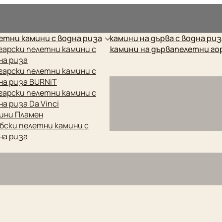
рес.
етни камини с водна риза
камини на дърва с водна ри
етни котли
гарски пелетни камини с
готварски печки
камини на дърва
пелетни го
на риза
гарски пелетни камини с
на риза BURNiT
гарски пелетни камини с
на риза Da Vinci
ини Пламен
бски пелетни камини с
на риза