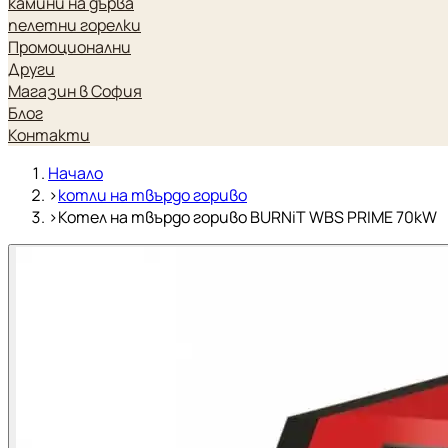
камини на дърва
пелетни горелки
Промоционални
Други
Магазин в София
Блог
Контакти
Начало
›
котли на твърдо гориво
›
Котел на твърдо гориво BURNiT WBS PRIME 70kW