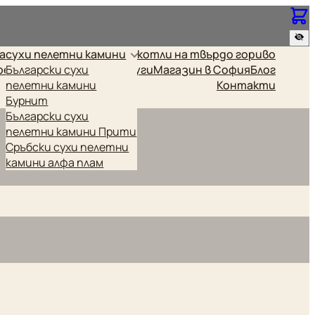
за
сухи пелетни камини
котли на твърдо гориво
релки
Български сухи
Промоционални
Други
Магазин в София
Блог
пелетни камини
Контакти
Бурнит
Български сухи
пелетни камини Прити
Сръбски сухи пелетни
камини алфа плам