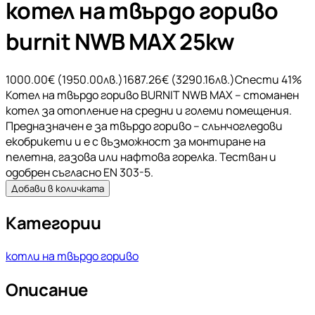
котел на твърдо гориво
burnit NWB MAX 25kw
1000.00
€ (
1950.00
лв.)
1687.26
€ (
3290.16
лв.)
Спести
41
%
Котел на твърдо гориво BURNIT NWB MAX – стоманен
котел за отопление на средни и големи помещения.
Предназначен е за твърдо гориво – слънчогледови
екобрикети и е с възможност за монтиране на
пелетна, газова или нафтова горелка. Тестван и
одобрен съгласно EN 303-5.
Добави в количката
Категории
котли на твърдо гориво
Описание