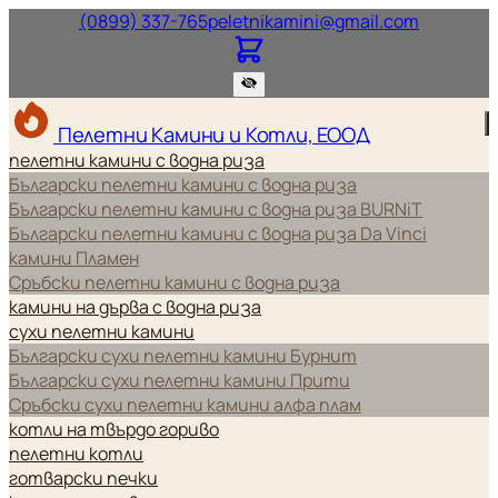
Нашият телефонен номер.
Нашият и
(0899) 337-765
peletnikamini@gmail.com
Пелетни Камини и Котли, ЕООД
пелетни камини с водна риза
Български пелетни камини с водна риза
Български пелетни камини с водна риза BURNiT
Български пелетни камини с водна риза Da Vinci
камини Пламен
Сръбски пелетни камини с водна риза
камини на дърва с водна риза
сухи пелетни камини
Български сухи пелетни камини Бурнит
Български сухи пелетни камини Прити
Сръбски сухи пелетни камини алфа плам
котли на твърдо гориво
пелетни котли
готварски печки