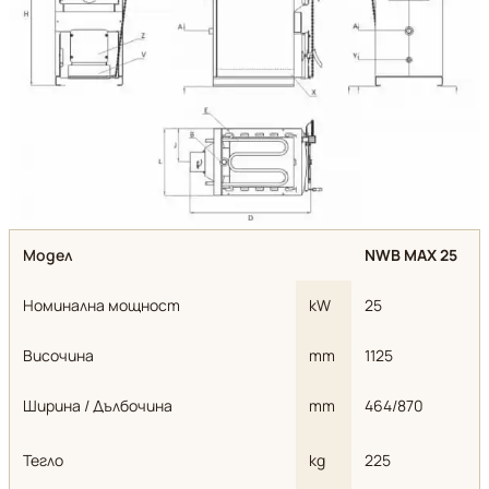
Модел
NWB MAX 25
Номинална мощност
kW
25
Височина
mm
1125
Ширина / Дълбочина
mm
464/870
Тегло
kg
225