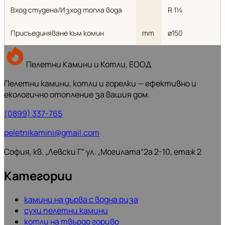
Вход студена/Изход топла вода
R 1¼
Присъединяване към комин
mm
ø150
Пелетни Камини и Котли, ЕООД
Пелетни камини, котли и горелки — ефективно и
екологично отопление за вашия дом.
(0899) 337-765
peletnikamini@gmail.com
София, кв. „Левски Г“ ул. „Могилата“2а 2-10, етаж 2
Категории
камини на дърва с водна риза
сухи пелетни камини
котли на твърдо гориво