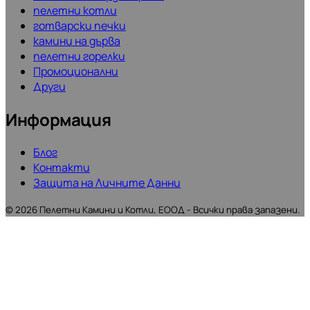
пелетни котли
готварски печки
камини на дърва
пелетни горелки
Промоционални
Други
Информация
Блог
Контакти
Защита на Личните Данни
©
2026
Пелетни Камини и Котли, ЕООД - Всички права запазени.