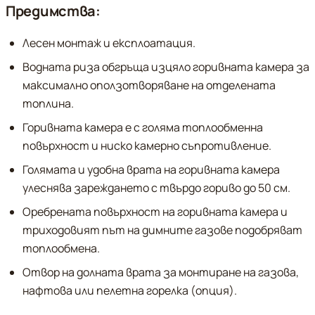
Предимства:
Лесен монтаж и експлоатация.
Водната риза обгръща изцяло горивната камера за
максимално оползотворяване на отделената
топлина.
Горивната камера е с голяма топлообменна
повърхност и ниско камерно съпротивление.
Голямата и удобна врата на горивната камера
улеснява зареждането с твърдо гориво до 50 см.
Оребрената повърхност на горивната камера и
триходовият път на димните газове подобряват
топлообмена.
Отвор на долната врата за монтиране на газова,
нафтова или пелетна горелка (опция).