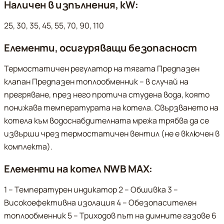
Наличен в изпълнения, kW:
25, 30, 35, 45, 55, 70, 90, 110
Елементи, осигуряващи безопасност
Термостатичен регулатор на тягата Предпазен
клапан Предпазен топлообменник – в случай на
прегряване, през него протича студена вода, която
понижава температурата на котела. Свързването на
котела към водоснабдителната мрежа трябва да се
извърши чрез термостатичен вентил (не е включен в
комплекта).
Елементи на котел NWB MAX:
1 – Температурен индикатор 2 – Обшивка 3 –
Високоефективна изолация 4 – Обезопасителен
топлообменник 5 – Триходов път на димните газове 6