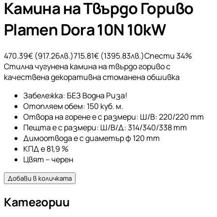
Камина на Твърдо Гориво
Plamen Dora 10N 10kW
470.39
€ (
917.26
лв.)
715.81
€ (
1395.83
лв.)
Спести
34
%
Стилна чугунена камина на твърдо гориво с
качествена декоративна стоманена обшивка
Забележка: БЕЗ Водна Риза!
Отопляем обем: 150 куб. м.
Отвора на горене е с размери: Ш/В: 220/220 mm
Пещта е с размери: Ш/В/Д: 314/340/338 mm
Димоотвода е с диаметър φ 120 mm
КПД е 81,9 %
Цвят – черен
Добави в количката
Категории