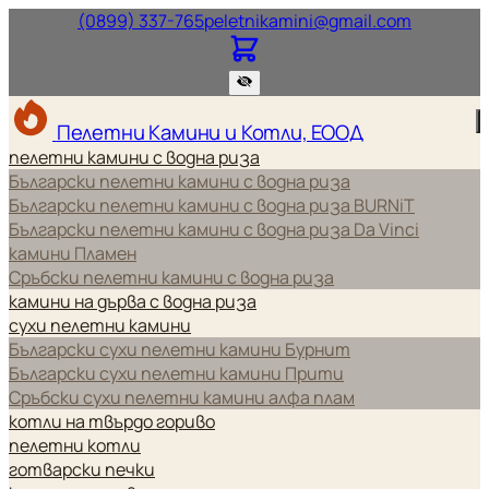
Нашият телефонен номер.
Нашият и
(0899) 337-765
peletnikamini@gmail.com
Пелетни Камини и Котли, ЕООД
пелетни камини с водна риза
Български пелетни камини с водна риза
Български пелетни камини с водна риза BURNiT
Български пелетни камини с водна риза Da Vinci
камини Пламен
Сръбски пелетни камини с водна риза
камини на дърва с водна риза
сухи пелетни камини
Български сухи пелетни камини Бурнит
Български сухи пелетни камини Прити
Сръбски сухи пелетни камини алфа плам
котли на твърдо гориво
пелетни котли
готварски печки