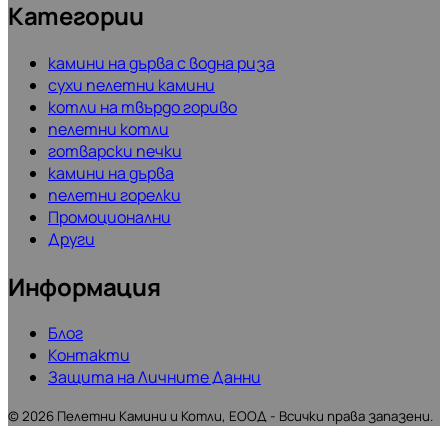
Категории
камини на дърва с водна риза
сухи пелетни камини
котли на твърдо гориво
пелетни котли
готварски печки
камини на дърва
пелетни горелки
Промоционални
Други
Информация
Блог
Контакти
Защита на Личните Данни
©
2026
Пелетни Камини и Котли, ЕООД - Всички права запазени.