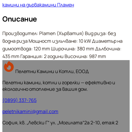
камини на дърва
камини Пламен
Описание
Производител: Plamen (Хърватия) Вид риза: без
водна риза Мощност излъчване: 10 kW Диаметър на
димоотвода: 120 mm Широчина: 380 mm Дълбочина:
435 mm Гаранция: 2 години Височина: 987 mm
Пелетни Камини и Котли, ЕООД
Пелетни камини, котли и горелки — ефективно и
екологично отопление за вашия дом.
(0899) 337-765
peletnikamini@gmail.com
София, кв. „Левски Г“ ул. „Могилата“2а 2-10, етаж 2