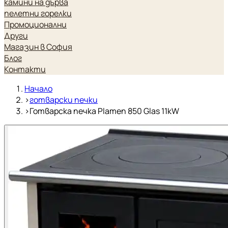
камини на дърва
пелетни горелки
Промоционални
Други
Магазин в София
Блог
Контакти
Начало
›
готварски печки
›
Готварска печка Plamen 850 Glas 11kW