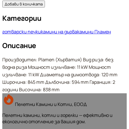
Добави в количката
Категории
готварски печки
камини на дърва
камини Пламен
Описание
Производител: Plamen (Хърватия) Вид риза: без
водна риза Мощност излъчване: 11 kW Мощност
излъчване: 11 kW Диаметър на димоотвода: 120 mm
Широчина: 845 mm Дълбочина: 594 mm Гаранция: 2
години Височина: 838 mm
Пелетни Камини и Котли, ЕООД
Пелетни камини, котли и горелки — ефективно и
екологично отопление за вашия дом.