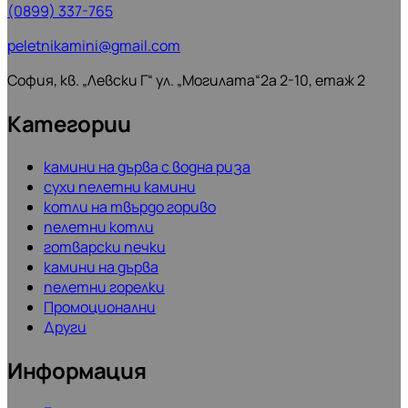
(0899) 337-765
peletnikamini@gmail.com
София, кв. „Левски Г“ ул. „Могилата“2а 2-10, етаж 2
Категории
камини на дърва с водна риза
сухи пелетни камини
котли на твърдо гориво
пелетни котли
готварски печки
камини на дърва
пелетни горелки
Промоционални
Други
Информация