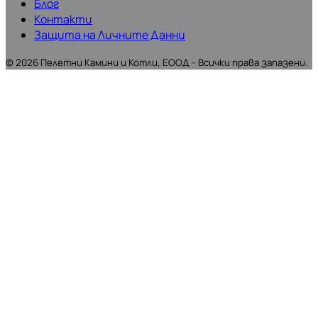
Блог
Контакти
Защита на Личните Данни
©
2026
Пелетни Камини и Котли, ЕООД - Всички права запазени.