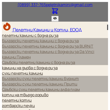
Нашият телефонен номер.
Нашият и
(0899) 337-765
peletnikamini@gmail.com
Пелетни Камини и Котли, ЕООД
пелетни камини с водна риза
Български пелетни камини с водна риза
Български пелетни камини с водна риза BURNiT
Български пелетни камини с водна риза Da Vinci
камини Пламен
Сръбски пелетни камини с водна риза
камини на дърва с водна риза
сухи пелетни камини
Български сухи пелетни камини Бурнит
Български сухи пелетни камини Прити
Сръбски сухи пелетни камини алфа плам
котли на твърдо гориво
пелетни котли
готварски печки