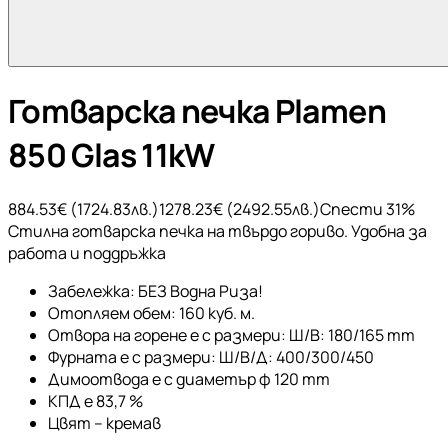
Готварска печка Plamen
850 Glas 11kW
884.53
€ (
1724.83
лв.)
1278.23
€ (
2492.55
лв.)
Спести
31
%
Стилна готварска печка на твърдо гориво. Удобна за
работа и поддръжка
Забележка: БЕЗ Водна Риза!
Отопляем обем: 160 куб. м.
Отвора на горене е с размери: Ш/В: 180/165 mm
Фурната е с размери: Ш/В/Д: 400/300/450
Димоотвода е с диаметър φ 120 mm
КПД е 83,7 %
Цвят – кремав