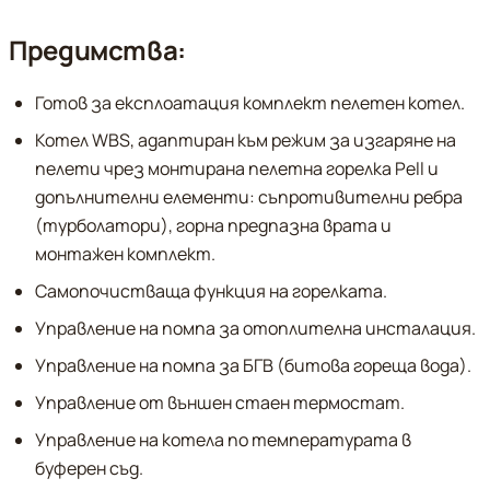
Предимства:
Готов за експлоатация комплект пелетен котел.
Котел WBS, адаптиран към режим за изгаряне на
пелети чрез монтирана пелетна горелка Pell и
допълнителни елементи: съпротивителни ребра
(турболатори), горна предпазна врата и
монтажен комплект.
Самопочистваща функция на горелката.
Управление на помпа за oтоплителна инсталация.
Управление на помпа за БГВ (битова гореща вода).
Управление от външен стаен термостат.
Управление на котела по температурата в
буферен съд.