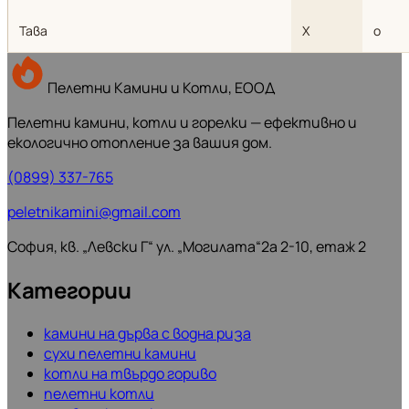
Тава
X
о
Пелетни Камини и Котли, ЕООД
Пелетни камини, котли и горелки — ефективно и
екологично отопление за вашия дом.
(0899) 337-765
peletnikamini@gmail.com
София, кв. „Левски Г“ ул. „Могилата“2а 2-10, етаж 2
Категории
камини на дърва с водна риза
сухи пелетни камини
котли на твърдо гориво
пелетни котли