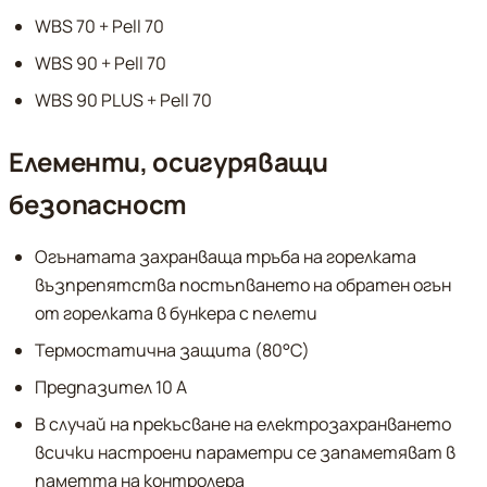
WBS 70 + Pell 70
WBS 90 + Pell 70
WBS 90 PLUS + Pell 70
Елементи, осигуряващи
безопасност
Огънатата захранваща тръба на горелката
възпрепятства постъпването на обратен огън
от горелката в бункера с пелети
Термостатична защита (80°С)
Предпазител 10 А
В случай на прекъсване на електрозахранването
всички настроени параметри се запаметяват в
паметта на контролера