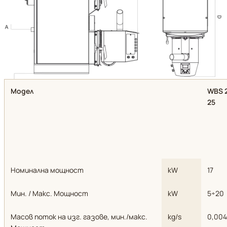
Модел
WBS 2
25
Номинална мощност
kW
17
Мин. / Макс. Мощност
kW
5÷20
Масов поток на изг. газове, мин./макс.
kg/s
0,004