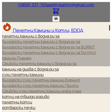
Нашият телефонен номер.
Нашият и
(0899) 337-765
peletnikamini@gmail.com
Пелетни Камини и Котли, ЕООД
пелетни камини с водна риза
Български пелетни камини с водна риза
Български пелетни камини с водна риза BURNiT
Български пелетни камини с водна риза Da Vinci
камини Пламен
Сръбски пелетни камини с водна риза
камини на дърва с водна риза
сухи пелетни камини
Български сухи пелетни камини Бурнит
Български сухи пелетни камини Прити
Сръбски сухи пелетни камини алфа плам
котли на твърдо гориво
пелетни котли
готварски печки