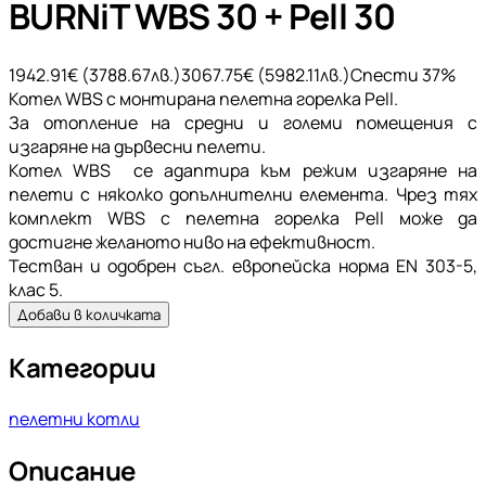
BURNiT WBS 30 + Pell 30
1942.91
€ (
3788.67
лв.)
3067.75
€ (
5982.11
лв.)
Спести
37
%
Котел WBS с монтирана пелетна горелка Pell.
За отопление на средни и големи помещения с
изгаряне на дървесни пелети.
Котел WBS се адаптира към режим изгаряне на
пелети с няколко допълнителни елемента. Чрез тях
комплект WBS с пелетна горелка Pell може да
достигне желаното ниво на ефективност.
Тестван и одобрен съгл. европейска норма EN 303-5,
клас 5.
Добави в количката
Категории
пелетни котли
Описание