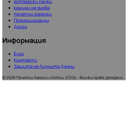
готварски печки
камини на дърва
пелетни горелки
Промоционални
Други
Информация
Блог
Контакти
Защита на Личните Данни
©
2026
Пелетни Камини и Котли, ЕООД - Всички права запазени.