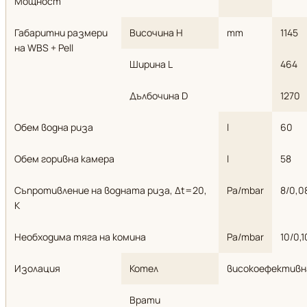
Мощност
Габаритни размери
Височина H
mm
1145
на WBS + Pell
Ширина L
464
Дълбочина D
1270
Обем водна риза
l
60
Обем горивна камера
l
58
Съпротивление на водната риза, Δt=20,
Pa/mbar
8/0,0
K
Необходима тяга на комина
Pa/mbar
10/0,1
Изолация
Котел
високоефективн
Врати