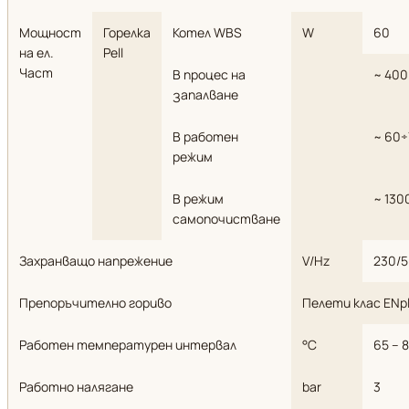
Мощност
Горелка
Котел WBS
W
60
на ел.
Pell
Част
В процес на
~ 400
запалване
В работен
~ 60÷
режим
В режим
~ 130
самопочистване
Захранващо напрежение
V/Hz
230/
Препоръчително гориво
Пелети клас ENpl
Работен температурен интервал
°C
65 – 
Работно налягане
bar
3