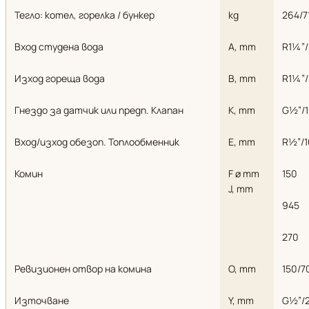
Тегло: котел, горелка / бункер
kg
264/7
Вход студена вода
A, mm
R1¼”/
Изход гореща вода
B, mm
R1¼”/
Гнездо за датчик или предп. Клапан
К, mm
G½”/1
Вход/изход обезоп. Топлообменник
Е, mm
R½”/1
Комин
F ø mm
150
J, mm
945
270
Ревизионен отвор на комина
O, mm
150/7
Източване
Y, mm
G½”/