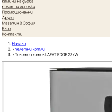
камини на дърва
пелетни горелки
Промоционални
Други
Магазин в София
Блог
Контакти
Начало
›
пелетни котли
›
Пелетен котел LAFAT EDGE 23kW