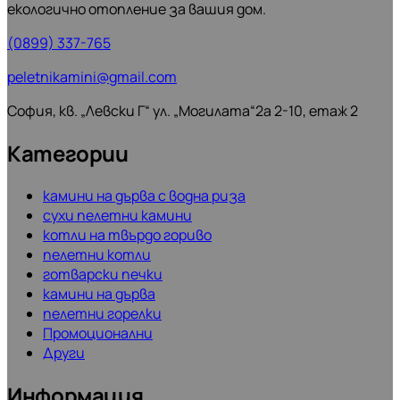
екологично отопление за вашия дом.
(0899) 337-765
peletnikamini@gmail.com
София, кв. „Левски Г“ ул. „Могилата“2а 2-10, етаж 2
Категории
камини на дърва с водна риза
сухи пелетни камини
котли на твърдо гориво
пелетни котли
готварски печки
камини на дърва
пелетни горелки
Промоционални
Други
Информация