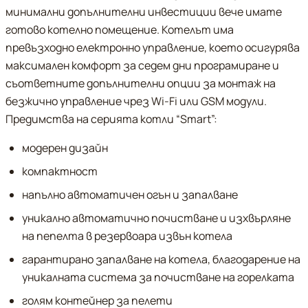
минимални допълнителни инвестиции вече имате
готово котелно помещение. Котелът има
превъзходно електронно управление, което осигурява
максимален комфорт за седем дни програмиране и
съответните допълнителни опции за монтаж на
безжично управление чрез Wi-Fi или GSM модули.
Предимства на серията котли “Smart”:
модерен дизайн
компактност
напълно автоматичен огън и запалване
уникално автоматично почистване и изхвърляне
на пепелта в резервоара извън котела
гарантирано запалване на котела, благодарение на
уникалната система за почистване на горелката
голям контейнер за пелети