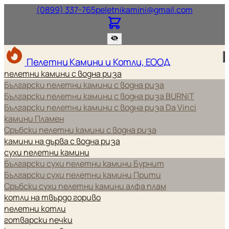
Нашият телефонен номер.
Нашият и
(0899) 337-765
peletnikamini@gmail.com
Пелетни Камини и Котли, ЕООД
пелетни камини с водна риза
Български пелетни камини с водна риза
Български пелетни камини с водна риза BURNiT
Български пелетни камини с водна риза Da Vinci
камини Пламен
Сръбски пелетни камини с водна риза
камини на дърва с водна риза
сухи пелетни камини
Български сухи пелетни камини Бурнит
Български сухи пелетни камини Прити
Сръбски сухи пелетни камини алфа плам
котли на твърдо гориво
пелетни котли
готварски печки