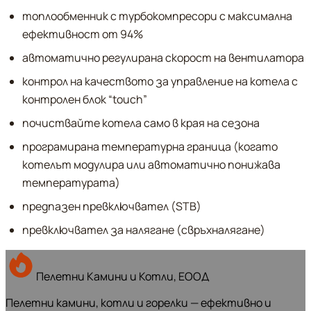
топлообменник с турбокомпресори с максимална
ефективност от 94%
автоматично регулирана скорост на вентилатора
контрол на качеството за управление на котела с
контролен блок “touch”
почиствайте котела само в края на сезона
програмирана температурна граница (когато
котелът модулира или автоматично понижава
температурата)
предпазен превключвател (STB)
превключвател за налягане (свръхналягане)
Пелетни Камини и Котли, ЕООД
Пелетни камини, котли и горелки — ефективно и