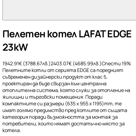
Пелетен котел LAFAT EDGE
23kW
1942.91
€ (
3788.67
лв.)
2403.07
€ (
4685.99
лв.)
Спести
19
%
Пелетните котли от серията EDGE са поредният
съвременен дизайнерски продукт от клас 5,
проектиран да бъде свързан към централна
отоплителна система, която служи за отопление на
жилищни и търговски помещения. Поради
компактните си размери (635 x 955 x 1195)mm, те
имат голямо предимство пред котлите от същата
категория поради възможността за монтаж за
потребители, които нямат достатъчно място за
котела.