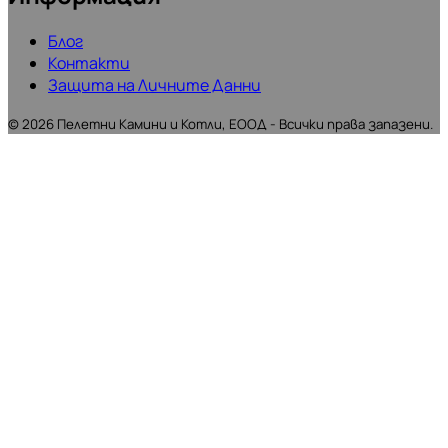
Блог
Контакти
Защита на Личните Данни
©
2026
Пелетни Камини и Котли, ЕООД - Всички права запазени.