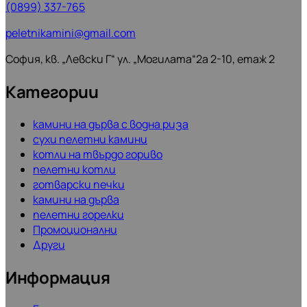
(0899) 337-765
peletnikamini@gmail.com
София, кв. „Левски Г“ ул. „Могилата“2а 2-10, етаж 2
Категории
камини на дърва с водна риза
сухи пелетни камини
котли на твърдо гориво
пелетни котли
готварски печки
камини на дърва
пелетни горелки
Промоционални
Други
Информация