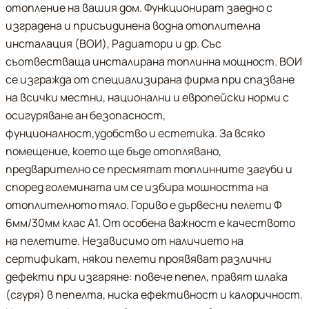
отопление на вашия дом. Функционират заедно с
изградена и присъидинена водна отоплителна
инсталация (ВОИ), Радиатори и др. Със
съотвестваща инсталирана топлинна мощност. ВОИ
се изгражда от специализирана фирма при спазване
на всички местни, национални и европейски норми с
осигуряване ан безопасност,
фунционалност,удобство и естетика. За всяко
помещение, което ще бъде отоплявано,
предварително се пресмятат топлинните загуби и
според големината им се избира мошността на
отоплителното тяло. Гориво е дървесни пелети Ф
6мм/30мм клас А1. От особена важност е качеството
на пелетите. Независимо от наличието на
сертификат, някои пелети проявяват различни
дефекти при изгаряне: повече пепел, правят шлака
(сгуря) в пепелта, ниска ефективност и калоричност.