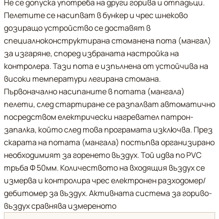
Не се допуска употреба на други горива и отпадъци.
Пелетите се насипват в бункер и чрес шнеково
дозиращо устройство се доставят в
специалноконструктирана стоманена пота (мангал)
за изгаряне, според избраната настройка на
контролера. Тази пота е изпълнена от устойчива на
високи температури легирана стомана.
Първоначално насипаните в потата (мангала)
пелети, след стартиране се разпалват автоматично
посредством електрически нагревател патрон-
запалка, който след това програмата изключва. През
скарата на потата (мангала) постъпва организирано
необходимият за горенето въздух. Той идва по PVC
тръба Ф 50мм. Количеството на входящия въздух се
измерва и контролира чрес електронен разходомер/
дебитомер за въздух. Активната система за гориво-
въздух сравнява измереното