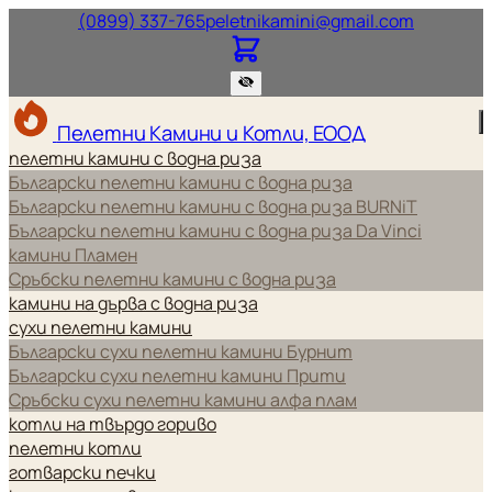
Нашият телефонен номер.
Нашият и
(0899) 337-765
peletnikamini@gmail.com
Пелетни Камини и Котли, ЕООД
пелетни камини с водна риза
Български пелетни камини с водна риза
Български пелетни камини с водна риза BURNiT
Български пелетни камини с водна риза Da Vinci
камини Пламен
Сръбски пелетни камини с водна риза
камини на дърва с водна риза
сухи пелетни камини
Български сухи пелетни камини Бурнит
Български сухи пелетни камини Прити
Сръбски сухи пелетни камини алфа плам
котли на твърдо гориво
пелетни котли
готварски печки