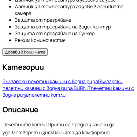
Датчик за температура газове в горивната
камера
Защита от прегряване
Защита от прегряване на воден контур
Защита от прегряване на бункер
Режим коминочистач
Добави в количката
Категории
Български пелетни камини с водна риза
Български
пелетни камини с водна риза BURNiT
пелетни камини с
водна риза
пелетни котли
Описание
Пелетните котли Прити са предназначени да
удовлетворят изискванията за комфортно