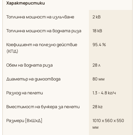
Характеристики
Топлинна мощност на излъчване
2 кВ
Топлинна мощност на водната риза
18 кВ
Коефициент на полезно действие
95.4 %
(КПД)
Обем на водната риза
28 л
Диаметър на димоотвода
80 мм
Разход на пелети
1.3 - 4.8 кг/ч
Вместимост на бункера за пелети
28 кг
Размери [ВxШxД]
1010 х 560 х 550
мм