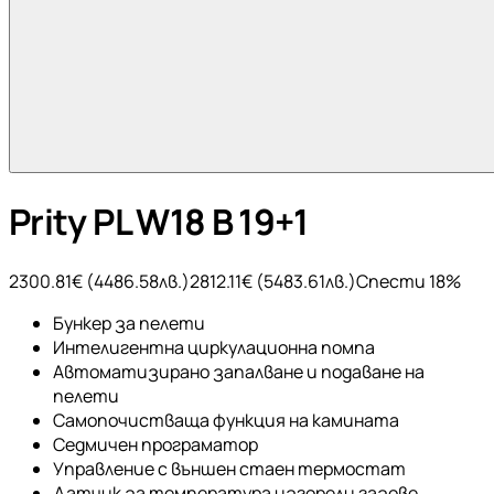
Prity PL W18 B 19+1
2300.81
€ (
4486.58
лв.)
2812.11
€ (
5483.61
лв.)
Спести
18
%
Бункер за пелети
Интелигентна циркулационна помпа
Автоматизирано запалване и подаване на
пелети
Самопочистваща функция на камината
Седмичен програматор
Управление с външен стаен термостат
Датчик за температура изгорели газове