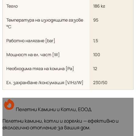
Тегло
186 кг
Температура на изходящите газове
95
°С
Работно налягане [bar]
1,5
Мощност на ел. част [W]
100
Необходима тяга на комина [Pa]
12
Ел. захранване /консумация [V/Hz/W]
230/50
Пелетни Камини и Котли, ЕООД
Пелетни камини, котли и горелки — ефективно и
екологично отопление за вашия дом.