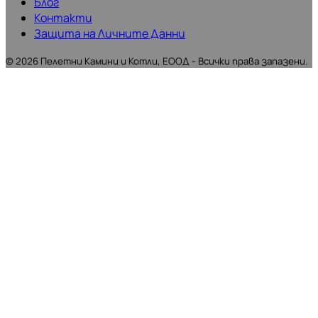
Блог
Контакти
Защита на Личните Данни
©
2026
Пелетни Камини и Котли, ЕООД - Всички права запазени.