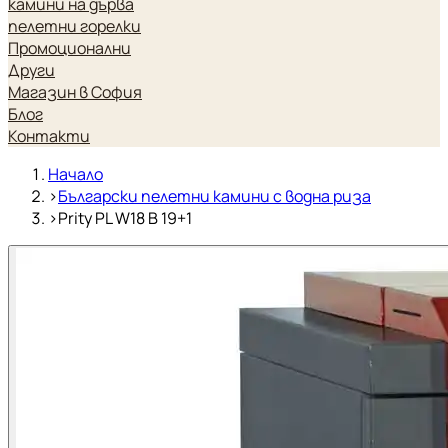
камини на дърва
пелетни горелки
Промоционални
Други
Магазин в София
Блог
Контакти
Начало
›
Български пелетни камини с водна риза
›
Prity PL W18 B 19+1