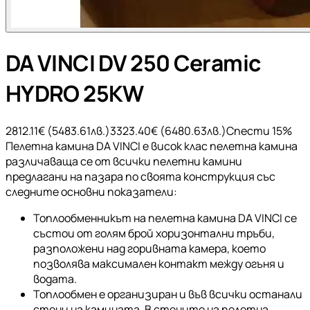
DA VINCI DV 250 Ceramic
HYDRO 25KW
2812.11
€ (
5483.61
лв.)
3323.40
€ (
6480.63
лв.)
Спести
15
%
Пелетна камина DA VINCI е висок клас пелетна камина
различаваща се от всички пелетни камини
предлагани на пазара по своята конструкция със
следните основни показатели:
Топлообменникът на пелетна камина DA VINCI се
състои от голям брой хоризонтални тръби,
разположени над горивната камера, което
позволява максимален контакт между огъня и
водата.
Топлообмен е организиран и във всички останали
стени на камината. В стените на пелетна