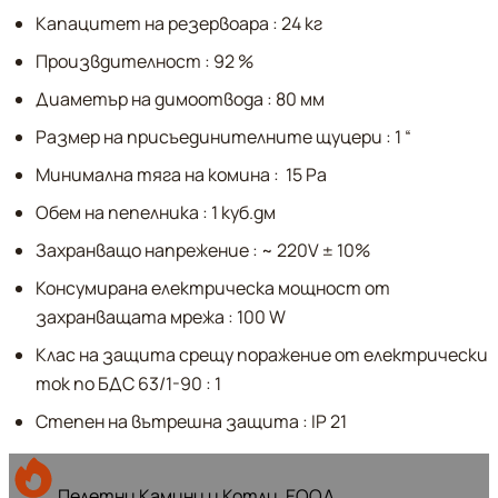
Капацитет на резервоара : 24 кг
Произвдителност : 92 %
Диаметър на димоотвода : 80 мм
Размер на присъединителните щуцери : 1 “
Минимална тяга на комина : 15 Pa
Обем на пепелника : 1 куб.дм
Захранващо напрежение : ~ 220V ± 10%
Консумирана електрическа мощност от
захранващата мрежа : 100 W
Клас на защита срещу поражение от електрически
ток по БДС 63/1-90 : 1
Степен на вътрешна защита : IP 21
Пелетни Камини и Котли, ЕООД