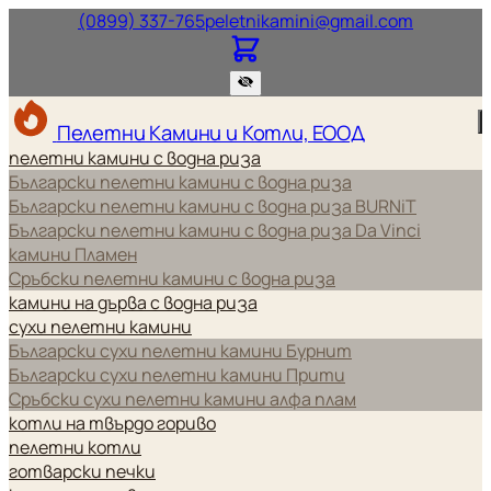
Нашият телефонен номер.
Нашият и
(0899) 337-765
peletnikamini@gmail.com
Пелетни Камини и Котли, ЕООД
пелетни камини с водна риза
Български пелетни камини с водна риза
Български пелетни камини с водна риза BURNiT
Български пелетни камини с водна риза Da Vinci
камини Пламен
Сръбски пелетни камини с водна риза
камини на дърва с водна риза
сухи пелетни камини
Български сухи пелетни камини Бурнит
Български сухи пелетни камини Прити
Сръбски сухи пелетни камини алфа плам
котли на твърдо гориво
пелетни котли
готварски печки