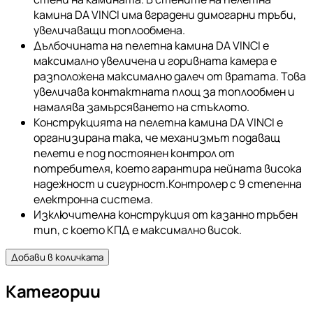
камина DA VINCI има вградени димогарни тръби,
увеличаващи топлообмена.
Дълбочината на пелетна камина DA VINCI е
максимално увеличена и горивната камера е
разположена максимално далеч от вратата. Това
увеличава контактната площ за топлообмен и
намалява замърсяването на стъклото.
Конструкцията на пелетна камина DA VINCI е
организирана така, че механизмът подаващ
пелети е под постоянен контрол от
потребителя, което гарантира нейната висока
надежност и сигурност.Контролер с 9 степенна
електронна система.
Изключителна конструкция от казанно тръбен
тип, с което КПД е максимално висок.
Добави в количката
Категории