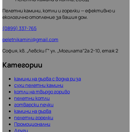
Пелетни камини, котли и горелки — ефективно и
екологично отопление за вашия дом.
(0899) 337-765
peletnikamini@gmail.com
София, кв. „Левски Г“ ул. „Могилата“2а 2-10, етаж 2
Категории
камини на дърва с водна риза
сухи пелетни камини
котли на твърдо гориво
пелетни котли
готварски печки
камини на дърва
пелетни горелки
Промоционални
Други