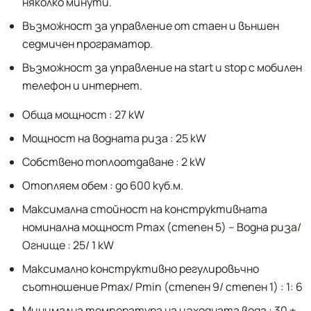
няколко минути.
Възможност за управление от стаен и външен
седмичен програматор.
Възможност за управление на start и stop с мобилен
телефон и интернет.
Обща мощност : 27 kW
Мощност на водната риза : 25 kW
Собствено топлоотдаване : 2 kW
Отопляем обем : до 600 куб.м.
Максимална стойност на конструктивната
номинална мощност Рmax (степен 5) – Водна риза/
Огнище : 25/ 1 kW
Максимално конструктивно регулировъчно
съотношение Pmax/ Pmin (степен 9/ степен 1) : 1: 6
Минимална температура на изходната вода : 30 ±