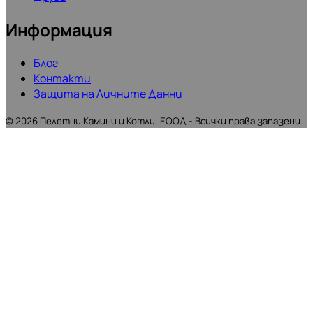
Информация
Блог
Контакти
Защита на Личните Данни
©
2026
Пелетни Камини и Котли, ЕООД - Всички права запазени.