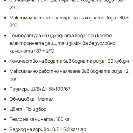
2°С
Максимална температура на изходната вода : 80 ±
2°С
Температура на изходната вода, при която
електронната защита изключва безусловно
камината : 87 ± 2°С
Количество на водата във водната риза : 30 куб.дм
Максимално работно налягане във водната риза : 2
bar
Размери Ш/В/Д : 58/100/67
Облицовка : Метал
Цвят : По избор
Тегло на камината : 180 кг
Разход на гориво : 0,7 ÷ 5.2 кг/ час