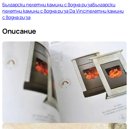
Български пелетни камини с водна риза
Български
пелетни камини с водна риза Da Vinci
пелетни камини
с водна риза
Описание