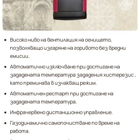
Високо ниво на вентилация на огнището,
позволяващо изгаряне на горивото без вредни
емисии.
Автоматично изключване при достигане на
зададената температура зададения хистерезис ,
като преминава в изчакващ режим.
Автоматичен рестарт при достигане на
зададената температура.
Инфрачервено дистанционно управление.
Газодинамично самопочистване по време на
работа.