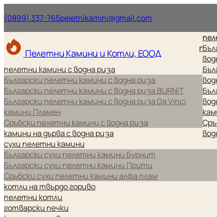
Нашият телефонен номер.
Нашият имейл ад
(0899) 337-765
peletnikamini@gmail.com
пел
пел
Бъл
Пелетни Камини и Котли, ЕООД
вод
пелетни камини с водна риза
Бъл
Български пелетни камини с водна риза
вод
Български пелетни камини с водна риза BURNiT
Бъл
Български пелетни камини с водна риза Da Vinci
вод
камини Пламен
кам
Сръбски пелетни камини с водна риза
Сръ
камини на дърва с водна риза
вод
сухи пелетни камини
Български сухи пелетни камини Бурнит
Български сухи пелетни камини Прити
Сръбски сухи пелетни камини алфа плам
котли на твърдо гориво
пелетни котли
готварски печки