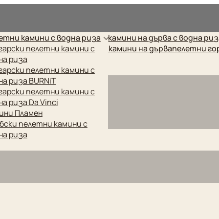
рес.
етни камини с водна риза
камини на дърва с водна ри
етни котли
гарски пелетни камини с
готварски печки
камини на дърва
пелетни го
на риза
гарски пелетни камини с
на риза BURNiT
гарски пелетни камини с
на риза Da Vinci
ини Пламен
бски пелетни камини с
на риза