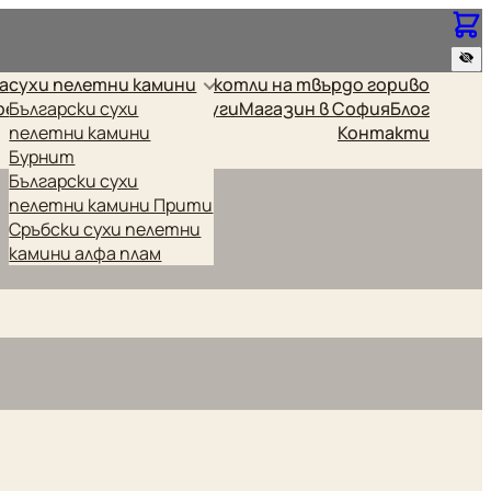
за
сухи пелетни камини
котли на твърдо гориво
релки
Български сухи
Промоционални
Други
Магазин в София
Блог
пелетни камини
Контакти
Бурнит
Български сухи
пелетни камини Прити
Сръбски сухи пелетни
камини алфа плам