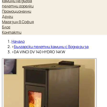
камини на дърва
пелетни горелки
Промоционални
Други
Магазин в София
Блог
Контакти
Начало
›
Български пелетни камини с водна риза
›
DA VINCI DV 140 HYDRO 14KW