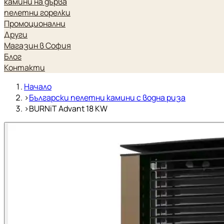
камини на дърва
пелетни горелки
Промоционални
Други
Магазин в София
Блог
Контакти
Начало
›
Български пелетни камини с водна риза
›
BURNiT Advant 18 KW