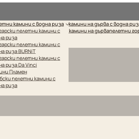
рес.
етни камини с водна риза
камини на дърва с водна ри
етни котли
гарски пелетни камини с
готварски печки
камини на дърва
пелетни го
на риза
гарски пелетни камини с
на риза BURNiT
гарски пелетни камини с
на риза Da Vinci
ини Пламен
бски пелетни камини с
на риза