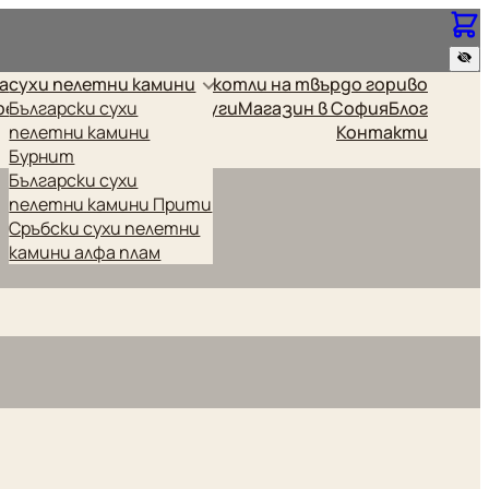
за
сухи пелетни камини
котли на твърдо гориво
релки
Български сухи
Промоционални
Други
Магазин в София
Блог
пелетни камини
Контакти
Бурнит
Български сухи
пелетни камини Прити
Сръбски сухи пелетни
камини алфа плам