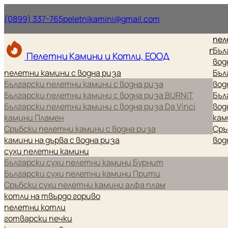
Нашият телефонен номер.
Нашият имейл ад
(0899) 337-765
peletnikamini@gmail.com
пел
пел
Бъл
Пелетни Камини и Котли, ЕООД
вод
пелетни камини с водна риза
Бъл
Български пелетни камини с водна риза
вод
Български пелетни камини с водна риза BURNiT
Бъл
Български пелетни камини с водна риза Da Vinci
вод
камини Пламен
кам
Сръбски пелетни камини с водна риза
Сръ
камини на дърва с водна риза
вод
сухи пелетни камини
Български сухи пелетни камини Бурнит
Български сухи пелетни камини Прити
Сръбски сухи пелетни камини алфа плам
котли на твърдо гориво
пелетни котли
готварски печки