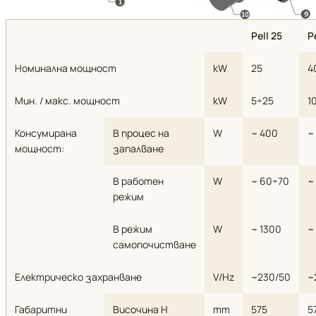
Pell 25
P
Номинална мощност
kW
25
4
Мин. / макс. мощност
kW
5÷25
1
Консумирана
В процес на
W
~ 400
~
мощност:
запалване
В работен
W
~ 60÷70
~
режим
В режим
W
~ 1300
~
самопочистване
Електрическо захранване
V/Hz
~230/50
~
Габаритни
Височина H
mm
575
5