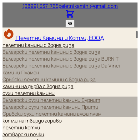
Нашият телефонен номер.
Нашият и
(0899) 337-765
peletnikamini@gmail.com
Пелетни Камини и Котли, ЕООД
пелетни камини с водна риза
Български пелетни камини с водна риза
Български пелетни камини с водна риза BURNiT
Български пелетни камини с водна риза Da Vinci
камини Пламен
Сръбски пелетни камини с водна риза
камини на дърва с водна риза
сухи пелетни камини
Български сухи пелетни камини Бурнит
Български сухи пелетни камини Прити
Сръбски сухи пелетни камини алфа плам
котли на твърдо гориво
пелетни котли
готварски печки