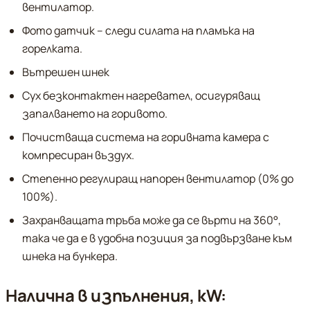
вентилатор.
Фото датчик – следи силата на пламъка на
горелката.
Вътрешен шнек
Сух безконтактен нагревател, осигуряващ
запалването на горивото.
Почистваща система на горивната камера с
компресиран въздух.
Степенно регулиращ напорен вентилатор (0% до
100%).
Захранващата тръба може да се върти на 360°,
така че да е в удобна позиция за подвързване към
шнека на бункера.
Налична в изпълнения, kW: