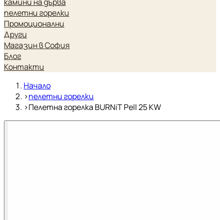
камини на дърва
пелетни горелки
Промоционални
Други
Магазин в София
Блог
Контакти
Начало
›
пелетни горелки
›
Пелетна горелка BURNiT Pell 25 KW