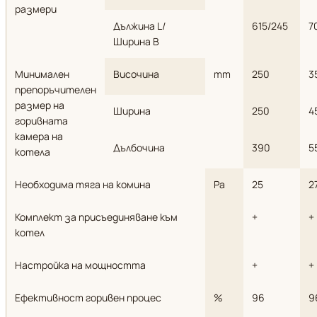
размери
Дължина L/
615/245
7
Ширина B
Минимален
Височина
mm
250
3
препоръчителен
размер на
Ширина
250
4
горивната
камера на
Дълбочина
390
5
котела
Необходима тяга на комина
Pa
25
2
Комплект за присъединяване към
+
+
котел
Настройка на мощността
+
+
Ефективност горивен процес
%
96
9