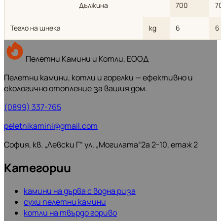
Дължина
700
7
Тегло на шнека
kg
6
6
Пелетни Камини и Котли, ЕООД
Пелетни камини, котли и горелки — ефективно и
екологично отопление за вашия дом.
(0899) 337-765
peletnikamini@gmail.com
София, кв. „Левски Г“ ул. „Могилата“2а 2-10, етаж 2
Категории
камини на дърва с водна риза
сухи пелетни камини
котли на твърдо гориво