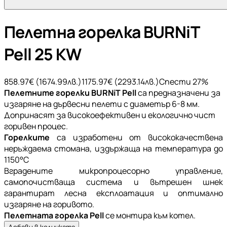
Пелетна горелка BURNiT
Pell 25 KW
858.97
€ (
1674.99
лв.)
1175.97
€ (
2293.14
лв.)
Спести
27
%
Пелетните горелки BURNiT Pell
са предназначени за
изгаряне на дървесни пелети с диаметър 6-8 мм.
Допринасят за високоефективен и екологично чист
горивен процес.
Горелките
са изработени от висококачествена
неръждаема стомана, издържаща на температура до
1150°С
Вградените микропроцесорно управление,
самопочистваща система и вътрешен шнек
гарантират лесна експлоатация и оптимално
изгаряне на горивото.
Пелетната горелка Pell
се монтира към котел.