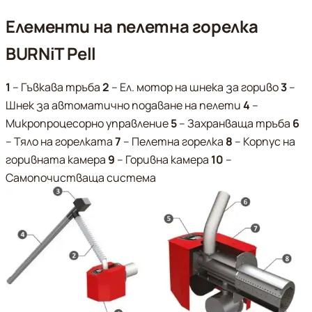
Елементи на пелетна горелка
BURNiT Pell
1
– Гъвкава тръба
2
– Ел. мотор на шнека за гориво
3
–
Шнек за автоматично подаване на пелети
4
–
Микропроцесорно управление
5
– Захранваща тръба
6
– Тяло на горелката
7
– Пелетна горелка
8
– Корпус на
горивната камера
9
– Горивна камера
10
–
Самопочистваща система