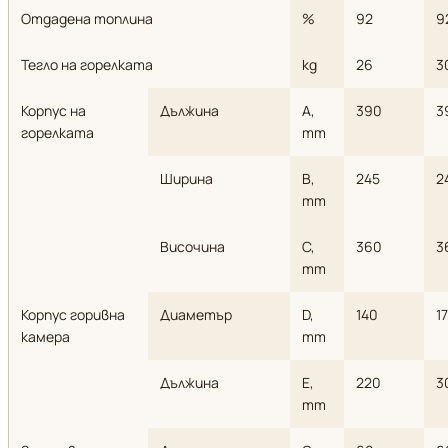
Отдадена топлина
%
92
9
Тегло на горелката
kg
26
3
Корпус на
Дължина
A,
390
3
горелката
mm
Ширина
B,
245
2
mm
Височина
C,
360
3
mm
Корпус горивна
Диаметър
D,
140
1
камера
mm
Дължина
E,
220
3
mm