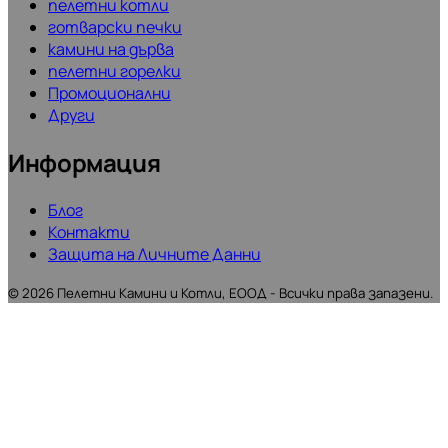
пелетни котли
готварски печки
камини на дърва
пелетни горелки
Промоционални
Други
Информация
Блог
Контакти
Защита на Личните Данни
©
2026
Пелетни Камини и Котли, ЕООД - Всички права запазени.