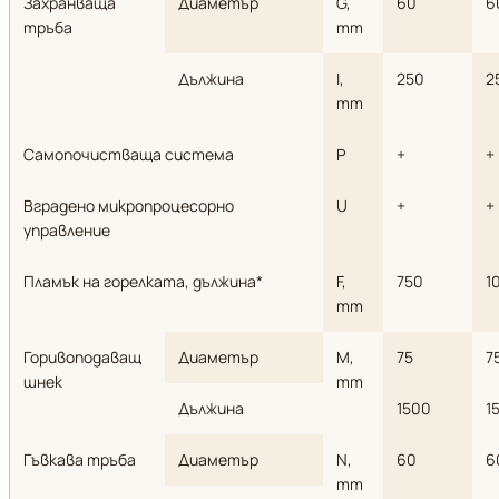
Захранваща
Диаметър
G,
60
6
тръба
mm
Дължина
I,
250
2
mm
Самопочистваща система
P
+
+
Вградено микропроцесорно
U
+
+
управление
Пламък на горелката, дължина*
F,
750
1
mm
Горивоподаващ
Диаметър
M,
75
7
шнек
mm
Дължина
1500
1
Гъвкава тръба
Диаметър
N,
60
6
mm