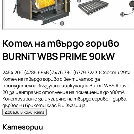
Котел на твърдо гориво
BURNiT WBS PRIME 90kW
2454.20
€ (
4785.69
лв.)
3476.78
€ (
6779.72
лв.)
Спести
29
%
Котел на твърдо гориво с вентилатор за
принудителна въздушна циркулация Burnit WBS Active
20 за централно отопление на помещения до 480m².
Конструиран е за изгаряне на твърдо гориво – дърва,
дървесни брикети клас B и въглища.
Добави в количката
Категории