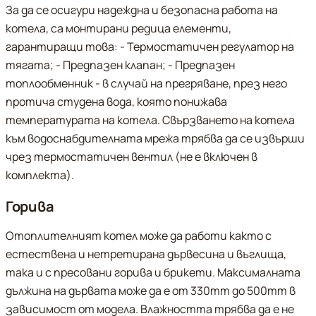
За да се осигури надеждна и безопасна работа на
котела, са монтирани редица елементи,
гарантиращи това: - Термостатичен регулатор на
тягата; - Предпазен клапан; - Предпазен
топлообменник - в случай на прегряване, през него
протича студена вода, която понижава
температурата на котела. Свързването на котела
към водоснабдителната мрежа трябва да се извърши
чрез термостатичен вентил (не е включен в
комплекта).
Горива
Отоплителният котел може да работи както с
естествена и нетретирана дървесина и въглища,
така и с пресовани горива и брикети. Максималната
дължина на дървата може да е от 330mm до 500mm в
зависимост от модела. Влажността трябва да е не