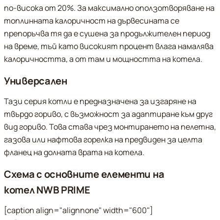
по-висока от 20%. За максимално оползотворяване на
топлинната калоричност на дървесината се
препоръчва тя да е сушена за продължителен период
на време, тъй като високият процент влага намалява
калоричността, а от там и мощността на котела.
Универсален
Тази серия котли е предназначена за изгаряне на
твърдо гориво, с възможност за адаптиране към друг
вид гориво. Това става чрез монтирането на пелетна,
газова или нафтова горелка на предвиден за целта
фланец на долната врата на котела.
Схема с основните елементи на
котел
NWB PRIME
[caption align="alignnone" width="600"]