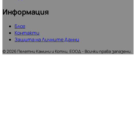
Информация
Блог
Контакти
Защита на Личните Данни
©
2026
Пелетни Камини и Котли, ЕООД - Всички права запазени.