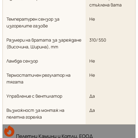
стъклена вата
Температурен сензор за
Не
изгорелите газове
Размери на вратата за зареждане
310/ 550
(Височина, Ширина), mm
Ламбда сензор
Не
Термостатичен регулатор на
Не
тягата
Управление с вентилатор
Да
Възможност за монтаж на
Да
пелетна горелка
Пелетни Камини и Котли, ЕООД