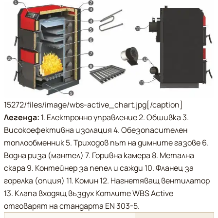
15272/files/image/wbs-active_chart.jpg[/caption]
Легенда:
1. Електронно управление 2. Обшивка 3.
Високоефективна изолация 4. Обезопасителен
топлообменник 5. Триходов път на димните газове 6.
Водна риза (мантел) 7. Горивна камера 8. Метална
скара 9. Контейнер за пепел и сажди 10. Фланец за
горелка (опция) 11. Комин 12. Нагнетяващ вентилатор
13. Клапа входящ въздух Котлите WBS Active
отговарят на стандарта EN 303-5.