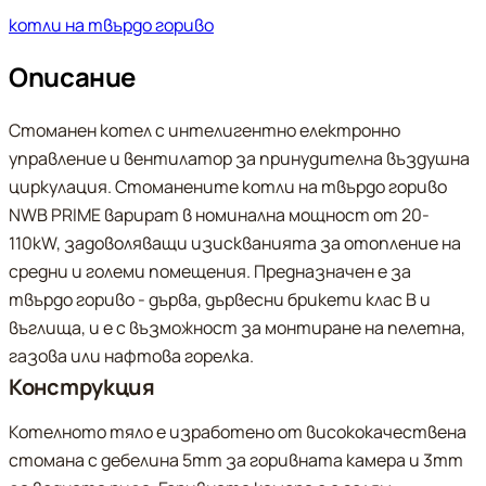
котли на твърдо гориво
Описание
Стоманен котел с интелигентно електронно
управление и вентилатор за принудителна въздушна
циркулация. Стоманените котли на твърдо гориво
NWB PRIME варират в номинална мощност от 20-
110kW, задоволяващи изискванията за отопление на
средни и големи помещения. Предназначен е за
твърдо гориво - дърва, дървесни брикети клас В и
въглища, и е с възможност за монтиране на пелетна,
газова или нафтова горелка.
Конструкция
Котелното тяло е изработено от висококачествена
стомана с дебелина 5mm за горивната камера и 3mm