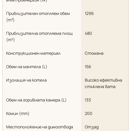
Приблизителен отопляем обем
1296
(m³)
Приблизителна отопляема площ
480
(m²)
Конструкционен материал
Стомана
Обем на мантела (L)
156
Изолация на котела
Високо ефективна
стъклена вата
Обем на горивната камера (L)
133
Комин (mm)
200
Местоположение на димоотвода
Отзад