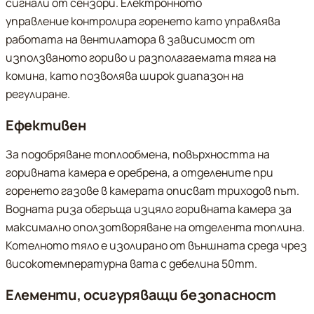
сигнали от сензори. Електронното
управление контролира горенето като управлява
работата на вентилатора в зависимост от
използваното гориво и разполагаемата тяга на
комина, като позволява широк диапазон на
регулиране.
Ефективен
За подобряване топлообмена, повърхността на
горивната камера е оребрена, а отделените при
горенето газове в камерата описват триходов път.
Водната риза обгръща изцяло горивната камера за
максимално оползотворяване на отделента топлина.
Котелното тяло е изолирано от външната среда чрез
високотемпературна вата с дебелина 50mm.
Eлементи, осигуряващи безопасност