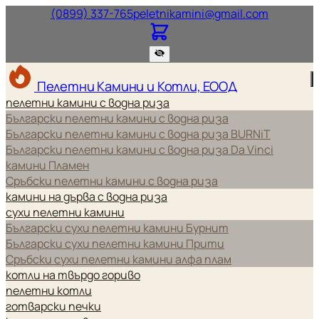
Нашият телефонен номер.
Нашият и
(0899) 337-765
peletnikamini@gmail.com
Пелетни Камини и Котли, ЕООД
пелетни камини с водна риза
Български пелетни камини с водна риза
Български пелетни камини с водна риза BURNiT
Български пелетни камини с водна риза Da Vinci
камини Пламен
Сръбски пелетни камини с водна риза
камини на дърва с водна риза
сухи пелетни камини
Български сухи пелетни камини Бурнит
Български сухи пелетни камини Прити
Сръбски сухи пелетни камини алфа плам
котли на твърдо гориво
пелетни котли
готварски печки