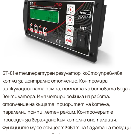
ST-81 е температурен регулатор, който управлява
котли за централно отопление. Контролира
циркулационната помпа, помпата за битовата вода и
вентилатора. Има четири режима на работа:
отопление на къщата, приоритет на котела,
паралелни помпи, летен режим. Контролерът е
пригоден за вграждане към котелна инсталация.
Функциите му се осъществяват на базата на текущи