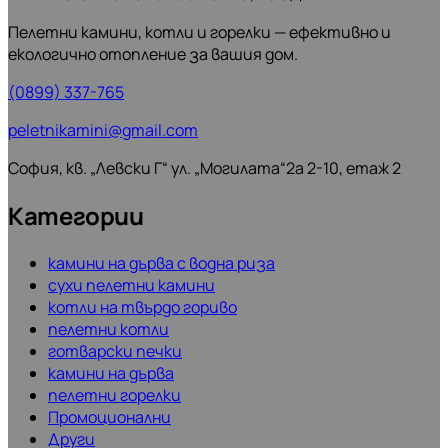
Пелетни камини, котли и горелки — ефективно и
екологично отопление за вашия дом.
(0899) 337-765
peletnikamini@gmail.com
София, кв. „Левски Г“ ул. „Могилата“2а 2-10, етаж 2
Категории
камини на дърва с водна риза
сухи пелетни камини
котли на твърдо гориво
пелетни котли
готварски печки
камини на дърва
пелетни горелки
Промоционални
Други