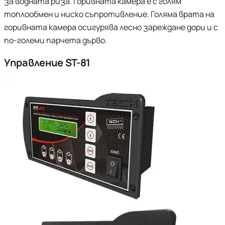
за водната риза. Горивната камера е с голям
топлообмен и ниско съпротивление. Голяма врата на
горивната камера осигурява лесно зареждане дори и с
по-големи парчета дърво.
Управление ST-81