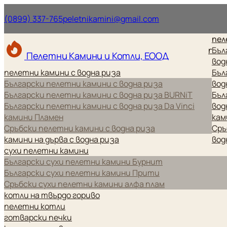
Нашият телефонен номер.
Нашият имейл ад
(0899) 337-765
peletnikamini@gmail.com
пел
пел
Бъл
Пелетни Камини и Котли, ЕООД
вод
пелетни камини с водна риза
Бъл
Български пелетни камини с водна риза
вод
Български пелетни камини с водна риза BURNiT
Бъл
Български пелетни камини с водна риза Da Vinci
вод
камини Пламен
кам
Сръбски пелетни камини с водна риза
Сръ
камини на дърва с водна риза
вод
сухи пелетни камини
Български сухи пелетни камини Бурнит
Български сухи пелетни камини Прити
Сръбски сухи пелетни камини алфа плам
котли на твърдо гориво
пелетни котли
готварски печки