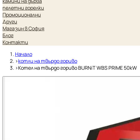
камини на дърва
пелетни горелки
Промоционални
Други
Магазин в София
Блог
Контакти
Начало
›
котли на твърдо гориво
›
Котел на твърдо гориво BURNiT WBS PRIME 50kW