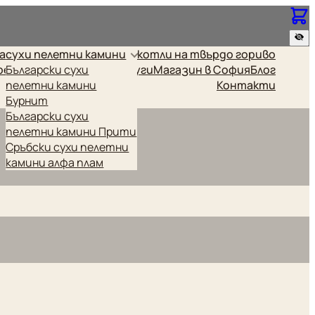
за
сухи пелетни камини
котли на твърдо гориво
релки
Български сухи
Промоционални
Други
Магазин в София
Блог
пелетни камини
Контакти
Бурнит
Български сухи
пелетни камини Прити
Сръбски сухи пелетни
камини алфа плам