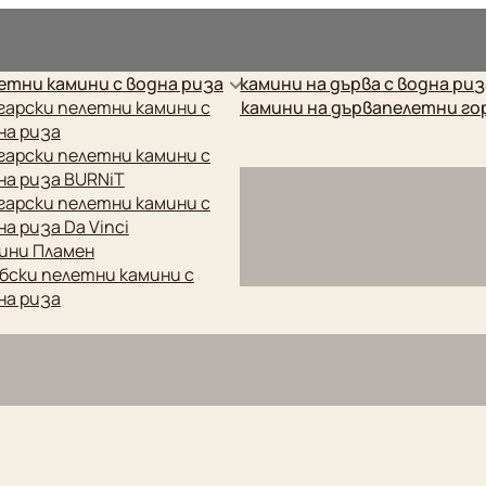
рес.
етни камини с водна риза
камини на дърва с водна ри
етни котли
гарски пелетни камини с
готварски печки
камини на дърва
пелетни го
на риза
гарски пелетни камини с
на риза BURNiT
гарски пелетни камини с
на риза Da Vinci
ини Пламен
бски пелетни камини с
на риза