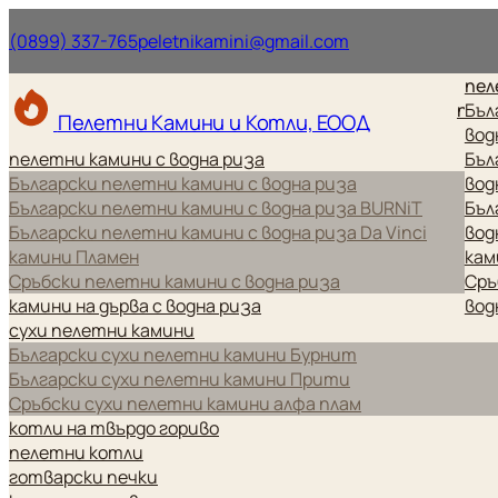
Нашият телефонен номер.
Нашият имейл ад
(0899) 337-765
peletnikamini@gmail.com
пел
пел
Бъл
Пелетни Камини и Котли, ЕООД
вод
пелетни камини с водна риза
Бъл
Български пелетни камини с водна риза
вод
Български пелетни камини с водна риза BURNiT
Бъл
Български пелетни камини с водна риза Da Vinci
вод
камини Пламен
кам
Сръбски пелетни камини с водна риза
Сръ
камини на дърва с водна риза
вод
сухи пелетни камини
Български сухи пелетни камини Бурнит
Български сухи пелетни камини Прити
Сръбски сухи пелетни камини алфа плам
котли на твърдо гориво
пелетни котли
готварски печки