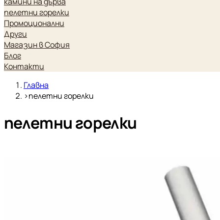
камини на дърва
пелетни горелки
Промоционални
Други
Магазин в София
Блог
Контакти
Главна
›
пелетни горелки
пелетни горелки