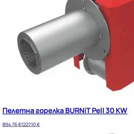
Пелетна горелка BURNiT Pell 30 KW
894.76
€
1227.10
€