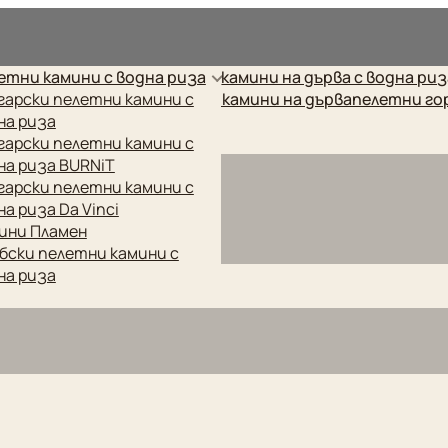
рес.
етни камини с водна риза
камини на дърва с водна ри
етни котли
гарски пелетни камини с
готварски печки
камини на дърва
пелетни го
на риза
гарски пелетни камини с
на риза BURNiT
гарски пелетни камини с
на риза Da Vinci
ини Пламен
бски пелетни камини с
на риза