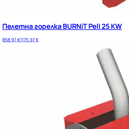
Пелетна горелка BURNiT Pell 25 KW
858.97
€
1175.97
€