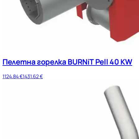
Пелетна горелка BURNiT Pell 40 KW
1124.84
€
1431.62
€