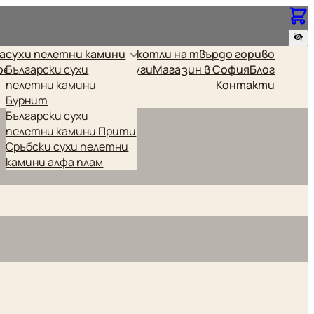
за
сухи пелетни камини
котли на твърдо гориво
релки
Български сухи
Промоционални
Други
Магазин в София
Блог
пелетни камини
Контакти
Бурнит
Български сухи
пелетни камини Прити
Сръбски сухи пелетни
камини алфа плам