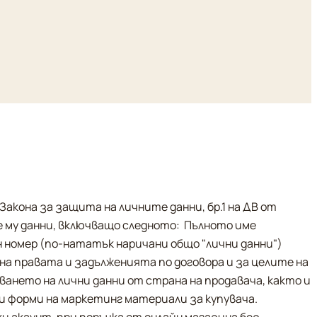
акона за защита на личните данни, бр.1 на ДВ от 
те му данни, включващо следното:  Пълното име 
номер (по-нататък наричани общо "лични данни")  
на правата и задълженията по договора и за целите на 
ането на лични данни от страна на продавача, както и 
 форми на маркетинг материали за купувача. 