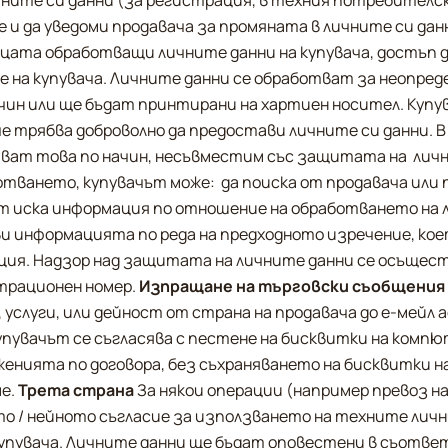
ните си данни (за регистрация, в техния потребителски
 и да уведоми продавача за промяната в личните си данн
ицата обработващи личните данни на купувача, достъп д
 на купувача. Личните данни се обработват за неопреде
ин или ще бъдат принтирани на хартиен носител. Купув
че трябва доброволно да предостави личните си данни. В 
ат това по начин, несъвместим със защитата на  личния
тването, купувачът може:  да поиска от продавача или п
ът иска информация по отношение на обработването на л
 информацията по реда на предходното изречение, коет
ия. Надзор над защитата на личните данни се осъщест
рационен номер. 
Изпращане на търговски съобщения 
услуги, или дейност от страна на продавача до е-мейл ад
упувачът се съгласява с пестене на бисквитки на компютъ
ията по договора, без съхраняването на бисквитки на 
е. 
Трета страна
 За някои операции (например превоз на
о / нейното съгласие за използването на техните лични
купувача. Личните данни ще бъдат оповестени в съотве