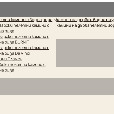
рес.
етни камини с водна риза
камини на дърва с водна ри
етни котли
гарски пелетни камини с
готварски печки
камини на дърва
пелетни го
на риза
гарски пелетни камини с
на риза BURNiT
гарски пелетни камини с
на риза Da Vinci
ини Пламен
бски пелетни камини с
на риза