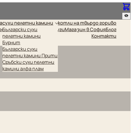
за
сухи пелетни камини
котли на твърдо гориво
релки
Български сухи
Промоционални
Други
Магазин в София
Блог
пелетни камини
Контакти
Бурнит
Български сухи
пелетни камини Прити
Сръбски сухи пелетни
камини алфа плам