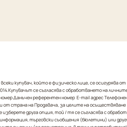
еки купувач, който е физическо лице, се осигурява от З
.01.2014.Купувачът се съгласява с обработването на лични
мер Данъчен референтен номер  E-mail адрес Телефонен 
и от страна на Продавача, за целите на осъществяване 
изберете друга опция, той / тя се съгласява с обработв
информация, търговски съобщения (бюлетини) или други