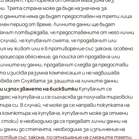
 акаунт, при поръчка от онлайн магазина без 
и. Трета страна може да бъде назначена за 
о данните няма да бъдат предоставен на трети лица 
лен период от време. Личните данни ще бъдат 
ачът потвърждава, че предоставените от него лични 
случай, че купувачът смята, че продавачът или 
 му живот или е в противоречие със закона, особено 
роцесора обяснение, да поиска от продавача или 
ичните му данни, продавачът следва да предостави 
о изисква разумна компенсация и не надвишава 
вява от Службата за защита на личните данни. 
и използването на бисквитки
 Купувачът се 
рес на купувача и се съгласява да получава търговски 
ра си. В случай, че може да се направи покупката на 
компютъра на купувача, купувачът може да отмени 
 стоки) е необходимо да се предават лични данни на 
 данни до степента, необходима за изпълнение на 
тствие със закона, по отношение на следните трети 