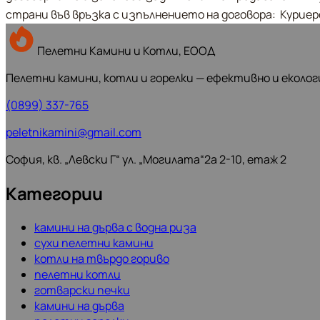
страни във връзка с изпълнението на договора:  Куриер
Пелетни Камини и Котли, ЕООД
Пелетни камини, котли и горелки — ефективно и еколог
(0899) 337-765
peletnikamini@gmail.com
София, кв. „Левски Г“ ул. „Могилата“2а 2-10, етаж 2
Категории
камини на дърва с водна риза
сухи пелетни камини
котли на твърдо гориво
пелетни котли
готварски печки
камини на дърва