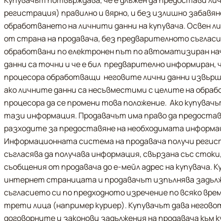
Купувачът потвърждава, че е длъжен да предостави лич
регистрация) правилно и вярно, и без излишно забавяне
обработването на личнити данни на купувача. Освен л
от страна на продавача, без предварителното съгласие
обработвани по електронен път по автоматизиран нач
данни са точни и че е бил  предварително информиран, 
процесора обработващи  неговите лични данни извършв
ако личните данни са несъвместими с целите на обрабо
процесора да се промени това положение.  Ако купувач
тази информация. Продавачът има право да предостави
разходите за предоставяне на необходимата информац
Информационната система на продавача получи регист
съгласява да получава информация, свързана със стоки, 
съобщения от продавача до е-мейл адрес на купувача. К
интернет страницата и продавачът изпълнява задължен
съгласието си по предходното изречение по всяко врем
трети лица (например куриер). Купувачът дава неговот
договорните и законови задължения на продавача към 