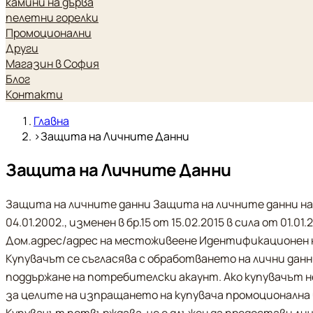
камини на дърва
пелетни горелки
Промоционални
Други
Магазин в София
Блог
Контакти
Главна
›
Защита на Личните Данни
Защита на Личните Данни
Защита на личните данни Защита на личните данни на вс
04.01.2002., изменен в бр.15 от 15.02.2015 в сила от 01
Дом.адрес/адрес на местоживеене Идентификационен но
Купувачът се съгласява с обработването на лични данн
поддържане на потребителски акаунт. Ако купувачът не 
за целите на изпращането на купувача промоционална 