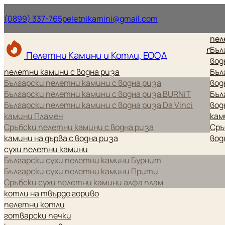
Нашият телефонен номер.
Нашият имейл ад
(0899) 337-765
peletnikamini@gmail.com
пел
пел
Бъл
Пелетни Камини и Котли, ЕООД
вод
пелетни камини с водна риза
Бъл
Български пелетни камини с водна риза
вод
Български пелетни камини с водна риза BURNiT
Бъл
Български пелетни камини с водна риза Da Vinci
вод
камини Пламен
кам
Сръбски пелетни камини с водна риза
Сръ
камини на дърва с водна риза
вод
сухи пелетни камини
Български сухи пелетни камини Бурнит
Български сухи пелетни камини Прити
Сръбски сухи пелетни камини алфа плам
котли на твърдо гориво
пелетни котли
готварски печки