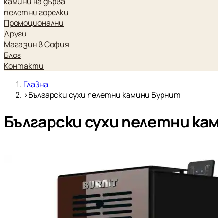
камини на дърва
пелетни горелки
Промоционални
Други
Магазин в София
Блог
Контакти
Главна
›
Български сухи пелетни камини Бурнит
Български сухи пелетни ка