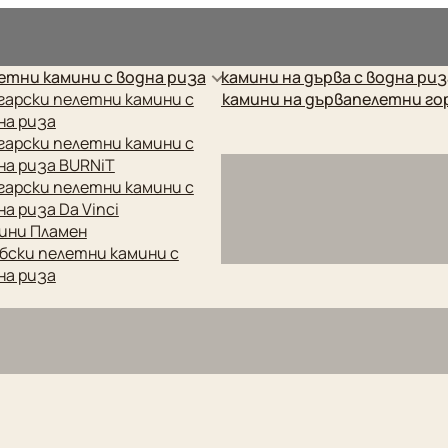
рес.
етни камини с водна риза
камини на дърва с водна ри
етни котли
гарски пелетни камини с
готварски печки
камини на дърва
пелетни го
на риза
гарски пелетни камини с
на риза BURNiT
гарски пелетни камини с
на риза Da Vinci
ини Пламен
бски пелетни камини с
на риза