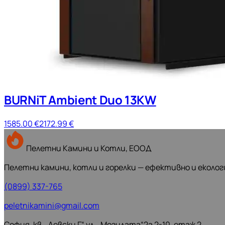
BURNiT Ambient Duo 13KW
1585.00
€
2172.99
€
Пелетни Камини и Котли, ЕООД
Пелетни камини, котли и горелки — ефективно и еколог
(0899) 337-765
peletnikamini@gmail.com
София, кв. „Левски Г“ ул. „Могилата“2а 2-10, етаж 2