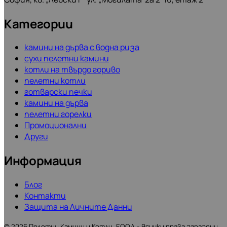
Категории
камини на дърва с водна риза
сухи пелетни камини
котли на твърдо гориво
пелетни котли
готварски печки
камини на дърва
пелетни горелки
Промоционални
Други
Информация
Блог
Контакти
Защита на Личните Данни
©
2026
Пелетни Камини и Котли, ЕООД - Всички права запазени.