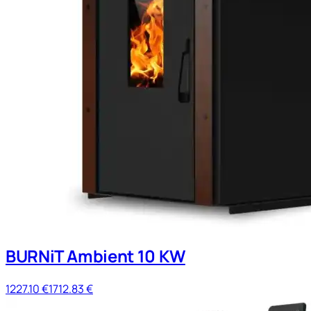
BURNiT Ambient 10 KW
1227.10
€
1712.83
€