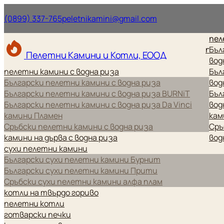
Нашият телефонен номер.
Нашият имейл ад
(0899) 337-765
peletnikamini@gmail.com
пел
пел
Бъл
Пелетни Камини и Котли, ЕООД
вод
пелетни камини с водна риза
Бъл
Български пелетни камини с водна риза
вод
Български пелетни камини с водна риза BURNiT
Бъл
Български пелетни камини с водна риза Da Vinci
вод
камини Пламен
кам
Сръбски пелетни камини с водна риза
Сръ
камини на дърва с водна риза
вод
сухи пелетни камини
Български сухи пелетни камини Бурнит
Български сухи пелетни камини Прити
Сръбски сухи пелетни камини алфа плам
котли на твърдо гориво
пелетни котли
готварски печки