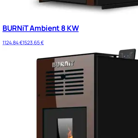
BURNiT Ambient 8 KW
1124.84
€
1523.65
€