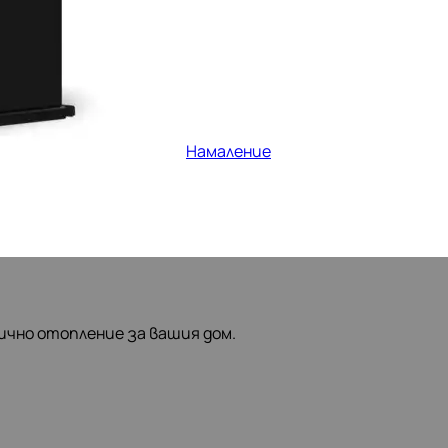
Намаление
ично отопление за вашия дом.