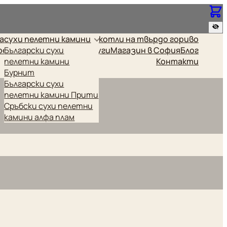
за
сухи пелетни камини
котли на твърдо гориво
релки
Български сухи
Промоционални
Други
Магазин в София
Блог
пелетни камини
Контакти
Бурнит
Български сухи
пелетни камини Прити
Сръбски сухи пелетни
камини алфа плам